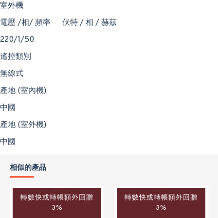
室外機
電壓 /相/ 頻率
伏特 / 相 / 赫茲
220/1/50
遙控類別
無線式
產地 (室內機)
中國
產地 (室外機)
中國
相似的產品
轉數快或轉帳額外回贈
轉數快或轉帳額外回贈
3%
3%