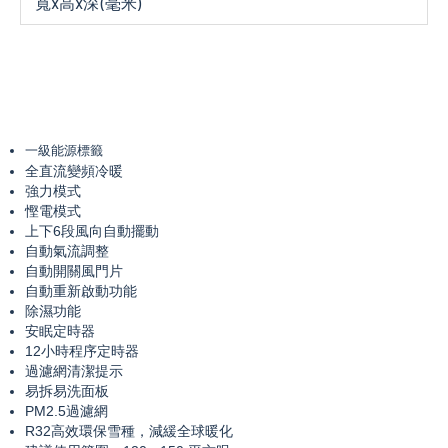
寬x高x深(毫米)
一級能源標籤
全直流變頻冷暖
強力模式
慳電模式
上下
6
段風向自動擺動
自動氣流調整
自動開關風門片
自動重新啟動功能
除濕功能
安眠定時器
12
小時程序定時器
過濾網清潔提示
易拆易洗面板
PM2.5
過濾網
R32
高效環保雪種，減緩全球暖化