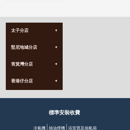
太子分店
(852) 3690 8881
堅尼地城分店
營業時間:
星期一至日
(10:00am-20:30pm)
(852) 2555 0788
九龍太子太子道西141號
筲箕灣分店
營業時間:
長榮大廈1樓
星期一至日
(太子站C1出口)
(10:00am-20:30pm)
(852) 2568 7273
香港堅尼地城卑路乍街
香港仔分店
營業時間:
63-65號地下及閣樓
星期一至日
(堅尼地城地鐵站B出口)
(10:00am-20:30pm)
(852) 2461 4288
香港筲箕灣道234-238號
營業時間:
福昇大廈地下至2樓
星期一至日
(西灣河地鐵站B出口)
(10:00am-20:30pm)
標準安裝收費
香港香港仔成都道20-28號
添喜大廈(香港仔)2字樓
(黃竹坑地鐵站轉4M專線小巴)
冷氣機
抽油煙機
浴室寶及抽氣扇