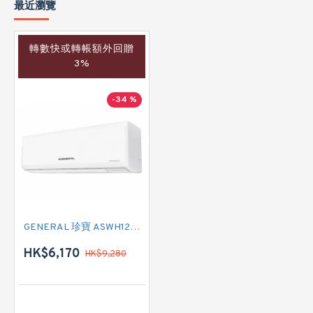
最近瀏覽
轉數快或轉帳額外回贈
3%
-34 %
GENERAL 珍寶 ASWH12KNCA 匹半 變頻冷暖掛牆分體式冷氣機 (附遙控)
HK$6,170
HK$9,280