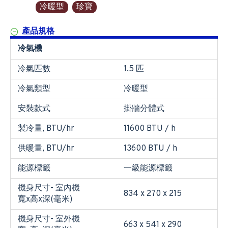
冷暖型
珍寶
產品規格
冷氣機
冷氣匹數
1.5 匹
冷氣類型
冷暖型
安裝款式
掛牆分體式
製冷量, BTU/hr
11600 BTU / h
供暖量, BTU/hr
13600 BTU / h
能源標籤
一級能源標籤
機身尺寸- 室內機
834 x 270 x 215
寬x高x深(毫米)
機身尺寸- 室外機
663 x 541 x 290