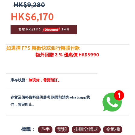
HK$9,280
HK$6,170
節省 HK$3110 
 34%
如選擇 FPS 轉數快或銀行轉賬付款
額外回贈 3 % 優惠價 HK$5990
庫存狀態：
無現貨，需要預訂。
存貨及價格資料僅供參考,購買前請先whatsapp我
們，售完即止。
標籤：
匹半
變頻
掛牆分體式
冷氣機