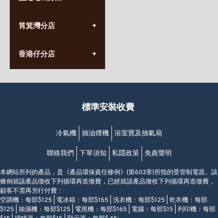
星期一至日
(10:00am-20:30pm)
(852) 2555 0788
九龍太子太子道西141號
筲箕灣分店
營業時間:
長榮大廈1樓
星期一至日
(太子站C1出口)
(10:00am-20:30pm)
(852) 2568 7273
香港堅尼地城卑路乍街
香港仔分店
營業時間:
63-65號地下及閣樓
星期一至日
(堅尼地城地鐵站B出口)
(10:00am-20:30pm)
(852) 2461 4288
香港筲箕灣道234-238號
營業時間:
福昇大廈地下至2樓
星期一至日
(西灣河地鐵站B出口)
(10:00am-20:30pm)
標準安裝收費
香港香港仔成都道20-28號
添喜大廈(香港仔)2字樓
(黃竹坑地鐵站轉4M專線小巴)
冷氣機
抽油煙機
浴室寶及抽氣扇
聯絡我們
下單須知
私隱政策
免責聲明
本網站所列的產品，是《產品環保責任條例》(第603章)所指的受管制電器。該
條例就該產品徵收下列循環再造徵費，已經就該產品徵收下列循環再造徵費，
顧客不需再另行付費：
空調機：每部$125 | 電冰箱：每部$165 | 洗衣機：每部$125 | 乾衣機：每部
$125 | 抽濕機：每部$125 | 電視機：每部$165 | 電腦：每部$15 | 列印機：每部