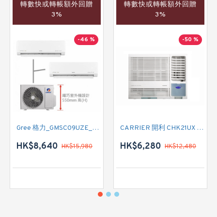
轉數快或轉帳額外回贈
轉數快或轉帳額外回贈
3%
3%
-46 %
-50 %
Gree 格力_GMSC09UZE_GMSC12UZE_GMSC18UZC_R32 掛牆變頻式1拖2分體冷氣機 (淨冷型)
CARRIER 開利 CHK21UX 二匹半 變頻淨冷窗口式冷氣機 (附遙控)
HK$8,640
HK$6,280
HK$15,980
HK$12,480