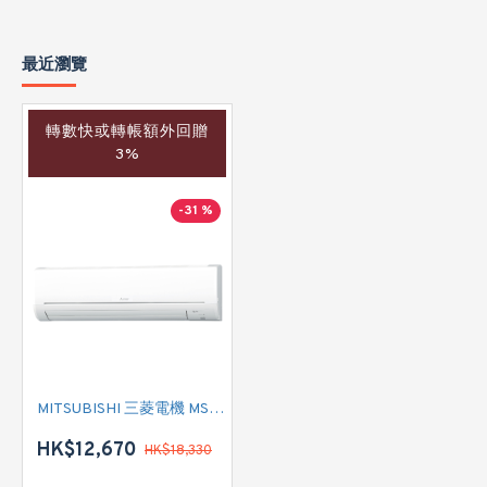
最近瀏覽
轉數快或轉帳額外回贈
3%
-31 %
MITSUBISHI 三菱電機 MSYGS24VF 3.0匹 變頻淨冷掛墻分體式冷氣機
HK$12,670
HK$18,330