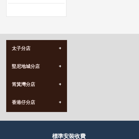
太子分店
(852) 3690 8881
堅尼地城分店
營業時間:
星期一至日
(10:00am-20:30pm)
(852) 2555 0788
九龍太子太子道西141號
筲箕灣分店
營業時間:
長榮大廈1樓
星期一至日
(太子站C1出口)
(10:00am-20:30pm)
(852) 2568 7273
香港堅尼地城卑路乍街
香港仔分店
營業時間:
63-65號地下及閣樓
星期一至日
(堅尼地城地鐵站B出口)
(10:00am-20:30pm)
(852) 2461 4288
香港筲箕灣道234-238號
營業時間:
福昇大廈地下至2樓
星期一至日
(西灣河地鐵站B出口)
(10:00am-20:30pm)
標準安裝收費
香港香港仔成都道20-28號