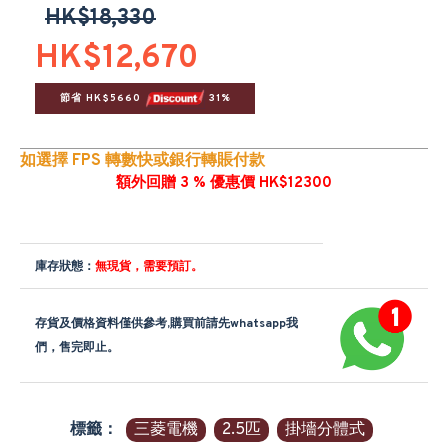
HK$18,330
HK$12,670
節省 HK$5660 
 31%
如選擇 FPS 轉數快或銀行轉賬付款
額外回贈 3 % 優惠價 HK$12300
庫存狀態：
無現貨，需要預訂。
存貨及價格資料僅供參考,購買前請先whatsapp我
們，售完即止。
標籤：
三菱電機
2.5匹
掛墻分體式