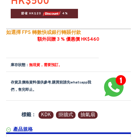
HK$500
節省 HK$20 
 4%
如選擇 FPS 轉數快或銀行轉賬付款
額外回贈 3 % 優惠價 HK$460
庫存狀態：
無現貨，需要預訂。
存貨及價格資料僅供參考,購買前請先whatsapp我
們，售完即止。
標籤：
KDK
掛牆式
抽氣扇
產品規格