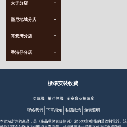
太子分店
(852) 3690 8881
堅尼地城分店
營業時間:
星期一至日
(10:00am-20:30pm)
(852) 2555 0788
九龍太子太子道西141號
筲箕灣分店
營業時間:
長榮大廈1樓
星期一至日
(太子站C1出口)
(10:00am-20:30pm)
(852) 2568 7273
香港堅尼地城卑路乍街
香港仔分店
營業時間:
63-65號地下及閣樓
星期一至日
(堅尼地城地鐵站B出口)
(10:00am-20:30pm)
(852) 2461 4288
香港筲箕灣道234-238號
營業時間:
福昇大廈地下至2樓
星期一至日
(西灣河地鐵站B出口)
(10:00am-20:30pm)
標準安裝收費
香港香港仔成都道20-28號
添喜大廈(香港仔)2字樓
(黃竹坑地鐵站轉4M專線小巴)
冷氣機
抽油煙機
浴室寶及抽氣扇
聯絡我們
下單須知
私隱政策
免責聲明
本網站所列的產品，是《產品環保責任條例》(第603章)所指的受管制電器。該