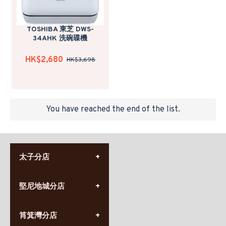
TOSHIBA 東芝 DWS-
34AHK 洗碗碟機
HK$2,680
HK$3,698
You have reached the end of the list.
太子分店
(852) 3690 8881
堅尼地城分店
營業時間:
星期一至日
(10:00am-20:30pm)
(852) 2555 0788
九龍太子太子道西141號
筲箕灣分店
營業時間:
長榮大廈1樓
星期一至日