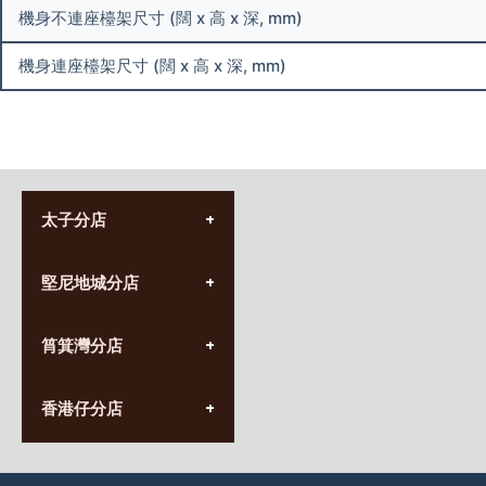
機身不連座檯架尺寸 (闊 x 高 x 深, mm)
機身連座檯架尺寸 (闊 x 高 x 深, mm)
太子分店
(852) 3690 8881
堅尼地城分店
營業時間:
星期一至日
(10:00am-20:30pm)
(852) 2555 0788
九龍太子太子道西141號
筲箕灣分店
營業時間:
長榮大廈1樓
星期一至日
(太子站C1出口)
(10:00am-20:30pm)
(852) 2568 7273
香港堅尼地城卑路乍街
香港仔分店
營業時間:
63-65號地下及閣樓
星期一至日
(堅尼地城地鐵站B出口)
(10:00am-20:30pm)
(852) 2461 4288
香港筲箕灣道234-238號
營業時間: