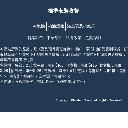
福昇大廈地下至2樓
星期一至日
(西灣河地鐵站B出口)
(10:00am-20:30pm)
標準安裝收費
香港香港仔成都道20-28號
添喜大廈(香港仔)2字樓
(黃竹坑地鐵站轉4M專線小巴)
冷氣機
抽油煙機
浴室寶及抽氣扇
聯絡我們
下單須知
私隱政策
免責聲明
本網站所列的產品，是《產品環保責任條例》(第603章)所指的受管制電器。該
條例就該產品徵收下列循環再造徵費，已經就該產品徵收下列循環再造徵費，
顧客不需再另行付費：
空調機：每部$125 | 電冰箱：每部$165 | 洗衣機：每部$125 | 乾衣機：每部
$125 | 抽濕機：每部$125 | 電視機：每部$165 | 電腦：每部$15 | 列印機：每部
$15 | 掃瞄器：每部$15 | 顯示器：每部$45;
如需即日收舊機服務，需即場另付收機費 (現金支付)
Copyright ©Modern Denki, All Rights Reserved