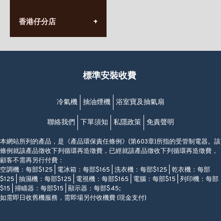
長榮大廈1樓
星期一至日
(太子站C1出口)
(10:00am-20:30pm)
(852) 2568 7273
香港堅尼地城卑路乍街
香港仔分店
營業時間:
63-65號地下及閣樓
星期一至日
(堅尼地城地鐵站B出口)
(10:00am-20:30pm)
(852) 2461 4288
香港筲箕灣道234-238號
營業時間:
福昇大廈地下至2樓
星期一至日
(西灣河地鐵站B出口)
(10:00am-20:30pm)
標準安裝收費
香港香港仔成都道20-28號
添喜大廈(香港仔)2字樓
(黃竹坑地鐵站轉4M專線小巴)
冷氣機
抽油煙機
浴室寶及抽氣扇
聯絡我們
下單須知
私隱政策
免責聲明
本網站所列的產品，是《產品環保責任條例》(第603章)所指的受管制電器。該
條例就該產品徵收下列循環再造徵費，已經就該產品徵收下列循環再造徵費，
顧客不需再另行付費：
空調機：每部$125 | 電冰箱：每部$165 | 洗衣機：每部$125 | 乾衣機：每部
$125 | 抽濕機：每部$125 | 電視機：每部$165 | 電腦：每部$15 | 列印機：每部
$15 | 掃瞄器：每部$15 | 顯示器：每部$45;
如需即日收舊機服務，需即場另付收機費 (現金支付)