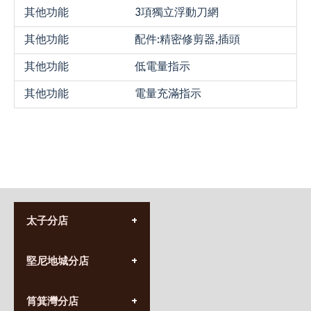
其他功能
3項獨立浮動刀網
其他功能
配件:精密修剪器,插頭
其他功能
低電量指示
其他功能
電量充滿指示
太子分店
(852) 3690 8881
堅尼地城分店
營業時間:
星期一至日
(10:00am-20:30pm)
(852) 2555 0788
九龍太子太子道西141號
筲箕灣分店
營業時間: