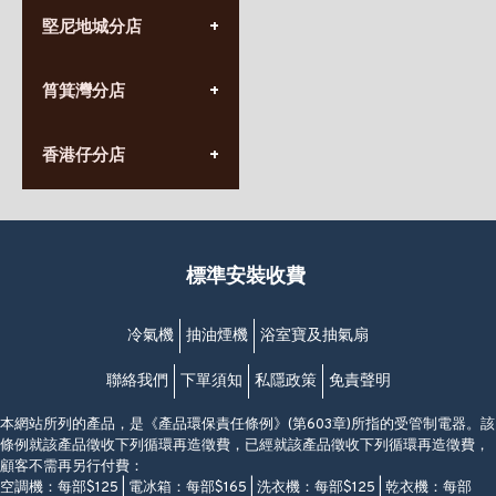
(852) 3690 8881
堅尼地城分店
營業時間:
星期一至日
(10:00am-20:30pm)
(852) 2555 0788
九龍太子太子道西141號
筲箕灣分店
營業時間:
長榮大廈1樓
星期一至日
(太子站C1出口)
(10:00am-20:30pm)
(852) 2568 7273
香港堅尼地城卑路乍街
香港仔分店
營業時間:
63-65號地下及閣樓
星期一至日
(堅尼地城地鐵站B出口)
(10:00am-20:30pm)
(852) 2461 4288
香港筲箕灣道234-238號
營業時間:
福昇大廈地下至2樓
星期一至日
(西灣河地鐵站B出口)
(10:00am-20:30pm)
標準安裝收費
香港香港仔成都道20-28號
添喜大廈(香港仔)2字樓
(黃竹坑地鐵站轉4M專線小巴)
冷氣機
抽油煙機
浴室寶及抽氣扇
聯絡我們
下單須知
私隱政策
免責聲明
本網站所列的產品，是《產品環保責任條例》(第603章)所指的受管制電器。該
條例就該產品徵收下列循環再造徵費，已經就該產品徵收下列循環再造徵費，
顧客不需再另行付費：
空調機：每部$125 | 電冰箱：每部$165 | 洗衣機：每部$125 | 乾衣機：每部