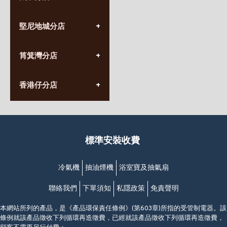
(852) 3690 8881
堅尼地城分店
營業時間:
星期一至日
(10:00am-20:30pm)
(852) 2555 0788
九龍太子太子道西141號
筲箕灣分店
營業時間:
長榮大廈1樓
星期一至日
(太子站C1出口)
(10:00am-20:30pm)
(852) 2568 7273
香港堅尼地城卑路乍街
香港仔分店
營業時間:
63-65號地下及閣樓
星期一至日
(堅尼地城地鐵站B出口)
(10:00am-20:30pm)
(852) 2461 4288
香港筲箕灣道234-238號
營業時間:
福昇大廈地下至2樓
星期一至日
(西灣河地鐵站B出口)
(10:00am-20:30pm)
標準安裝收費
香港香港仔成都道20-28號
添喜大廈(香港仔)2字樓
(黃竹坑地鐵站轉4M專線小巴)
冷氣機
抽油煙機
浴室寶及抽氣扇
聯絡我們
下單須知
私隱政策
免責聲明
本網站所列的產品，是《產品環保責任條例》(第603章)所指的受管制電器。該
條例就該產品徵收下列循環再造徵費，已經就該產品徵收下列循環再造徵費，