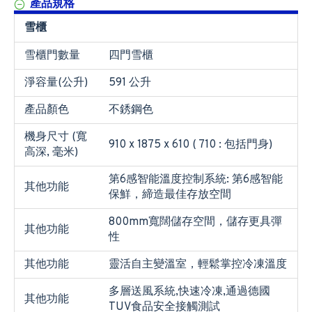
產品規格
雪櫃
雪櫃門數量
四門雪櫃
淨容量(公升)
591 公升
產品顏色
不銹鋼色
機身尺寸 (寬
910 x 1875 x 610 ( 710 : 包括門身)
高深, 毫米)
第6感智能溫度控制系統: 第6感智能
其他功能
保鮮，締造最佳存放空間
800mm寬闊儲存空間，儲存更具彈
其他功能
性
其他功能
靈活自主變溫室，輕鬆掌控冷凍溫度
多層送風系統,快速冷凍,通過德國
其他功能
TUV食品安全接觸測試