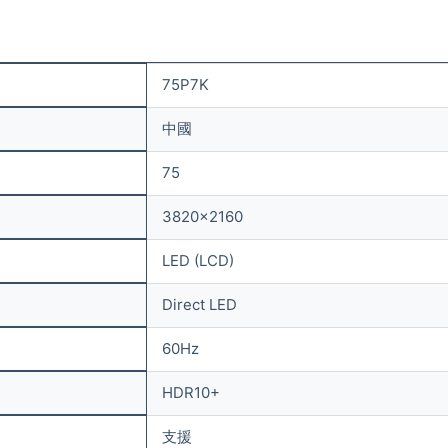
75P7K
中國
75
3820×2160
LED (LCD)
Direct LED
60Hz
HDR10+
支援