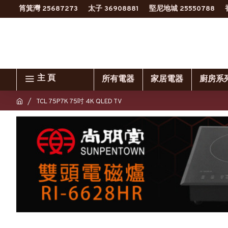
筲箕灣 25687273
太子 36908881
堅尼地城 25550788
主 頁
所有電器
家居電器
廚房系
TCL 75P7K 75吋 4K QLED TV