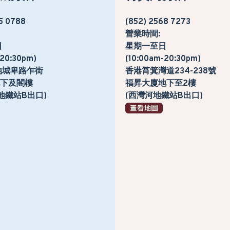
5 0788
(852) 2568 7273
營業時間:
日
星期一至日
-20:30pm)
(10:00am-20:30pm)
地城卑路乍街
香港筲箕灣道234-238號
號地下及閣樓
福昇大廈地下至2樓
地鐵站B出口)
(西灣河地鐵站B出口)