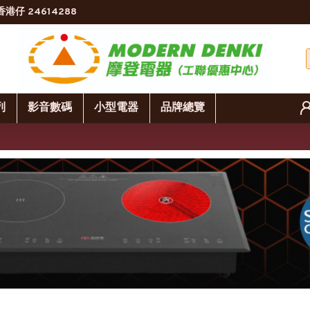
香港仔 24614288
列
影音數碼
小型電器
品牌總覽