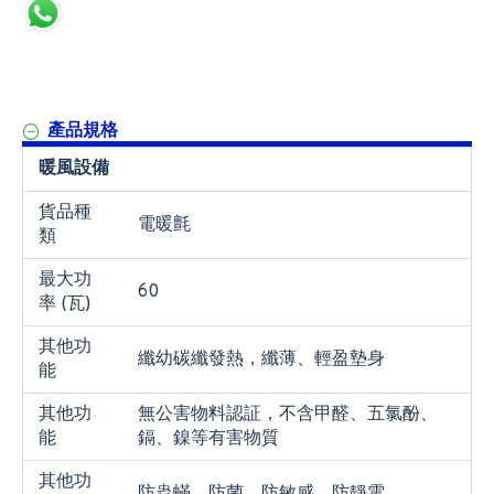
產品規格
暖風設備
貨品種
電暖氈
類
最大功
60
率 (瓦)
其他功
纖幼碳纖發熱，纖薄、輕盈墊身
能
其他功
無公害物料認証，不含甲醛、五氯酚、
能
鎘、鎳等有害物質
其他功