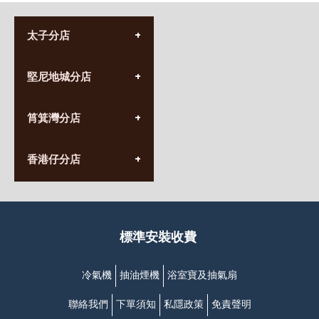
太子分店
(852) 3690 8881
堅尼地城分店
營業時間:
星期一至日
(10:00am-20:30pm)
(852) 2555 0788
九龍太子太子道西141號
筲箕灣分店
營業時間:
長榮大廈1樓
星期一至日
(太子站C1出口)
(10:00am-20:30pm)
(852) 2568 7273
香港堅尼地城卑路乍街
香港仔分店
營業時間:
63-65號地下及閣樓
星期一至日
(堅尼地城地鐵站B出口)
(10:00am-20:30pm)
(852) 2461 4288
香港筲箕灣道234-238號
營業時間:
福昇大廈地下至2樓
星期一至日
(西灣河地鐵站B出口)
(10:00am-20:30pm)
標準安裝收費
香港香港仔成都道20-28號
添喜大廈(香港仔)2字樓
(黃竹坑地鐵站轉4M專線小巴)
冷氣機
抽油煙機
浴室寶及抽氣扇
聯絡我們
下單須知
私隱政策
免責聲明