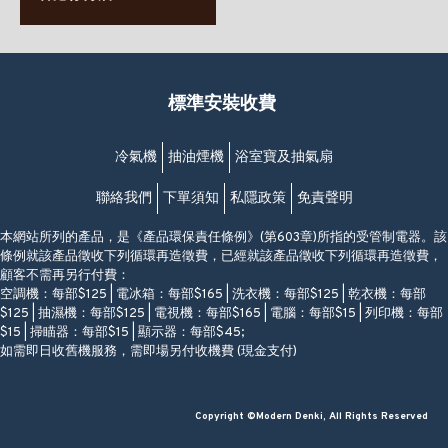
63-65號地下及閣樓
星期一至日
(堅尼地城地鐵站B出口)
(10:00am-20:30pm)
(852) 2461 4288
香港筲箕灣道234-238號
營業時間:
福昇大廈地下至2樓
星期一至日
(西灣河地鐵站B出口)
(10:00am-20:30pm)
標準安裝收費
香港香港仔成都道20-28號
添喜大廈(香港仔)2字樓
(黃竹坑地鐵站轉4M專線小巴)
冷氣機
抽油煙機
浴室寶及抽氣扇
聯絡我們
下單須知
私隱政策
免責聲明
本網站所列的產品，是《產品環保責任條例》(第603章)所指的受管制電器。該
條例就該產品徵收下列循環再造徵費，已經就該產品徵收下列循環再造徵費，
顧客不需再另行付費：
空調機：每部$125 | 電冰箱：每部$165 | 洗衣機：每部$125 | 乾衣機：每部
$125 | 抽濕機：每部$125 | 電視機：每部$165 | 電腦：每部$15 | 列印機：每部
$15 | 掃瞄器：每部$15 | 顯示器：每部$45;
如需即日收舊機服務，需即場另付收機費 (現金支付)
Copyright ©Modern Denki, All Rights Reserved