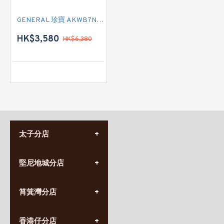
GENERAL 珍寶 AKWB7NID 3/4匹 R32雪種 變頻式淨冷窗口式冷氣機 (附遙控)
HK$3,580
HK$6,380
太子分店
(852) 3690 8881
堅尼地城分店
營業時間:
星期一至日
(10:00am-20:30pm)
(852) 2555 0788
九龍太子太子道西141號
筲箕灣分店
營業時間:
長榮大廈1樓
星期一至日
(太子站C1出口)
(10:00am-20:30pm)
(852) 2568 7273
香港堅尼地城卑路乍街
香港仔分店
營業時間: