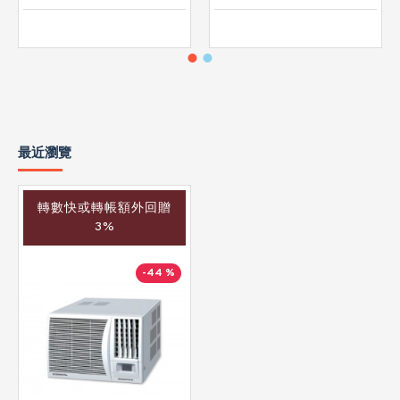
最近瀏覽
轉數快或轉帳額外回贈
3%
-44 %