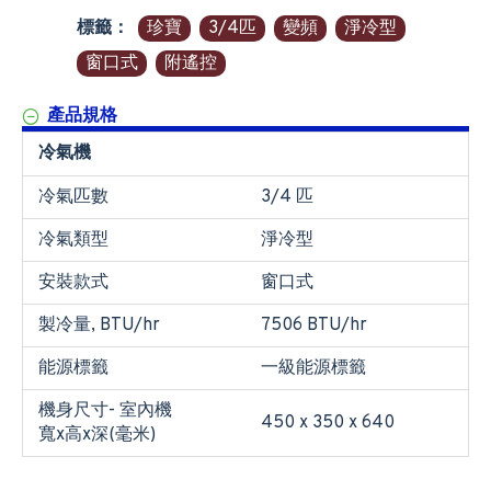
標籤：
珍寶
3/4匹
變頻
淨冷型
窗口式
附遙控
產品規格
冷氣機
冷氣匹數
3/4 匹
冷氣類型
淨冷型
安裝款式
窗口式
製冷量, BTU/hr
7506 BTU/hr
能源標籤
一級能源標籤
機身尺寸- 室內機
450 x 350 x 640
寬x高x深(毫米)