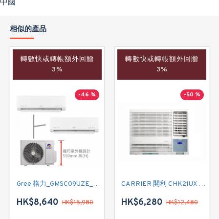
中國
相似的產品
轉數快或轉帳額外回贈
轉數快或轉帳額外回贈
3%
3%
-46 %
-50 %
Gree 格力_GMSC09UZE_GMSC12UZE_GMSC18UZC_R32 掛牆變頻式1拖2分體冷氣機 (淨冷型)
CARRIER 開利 CHK21UX 二匹半 變頻淨冷窗口式冷氣機 (附遙控)
HK$8,640
HK$6,280
HK$15,980
HK$12,480