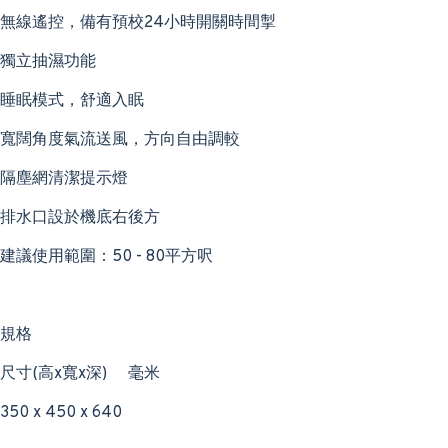
無線遙控，備有預校24小時開關時間掣
獨立抽濕功能
睡眠模式，舒適入眠
寬闊角度氣流送風，方向自由調較
隔塵網清潔提示燈
排水口設於機底右後方
建議使用範圍：50 - 80平方呎
規格
尺寸(高x寬x深)
毫米
350 x 450 x 640