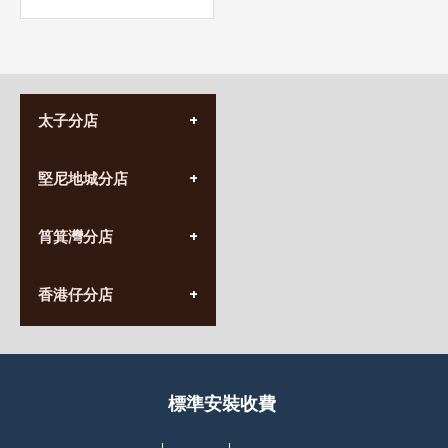
太子分店
(852) 3690 8881
堅尼地城分店
營業時間:
星期一至日
(10:00am-20:30pm)
(852) 2555 0788
九龍太子太子道西141號
筲箕灣分店
營業時間:
長榮大廈1樓
星期一至日
(太子站C1出口)
(10:00am-20:30pm)
(852) 2568 7273
香港堅尼地城卑路乍街
香港仔分店
營業時間:
63-65號地下及閣樓
星期一至日
(堅尼地城地鐵站B出口)
(10:00am-20:30pm)
(852) 2461 4288
香港筲箕灣道234-238號
營業時間:
福昇大廈地下至2樓
星期一至日
(西灣河地鐵站B出口)
(10:00am-20:30pm)
標準安裝收費
香港香港仔成都道20-28號
添喜大廈(香港仔)2字樓
(黃竹坑地鐵站轉4M專線小巴)