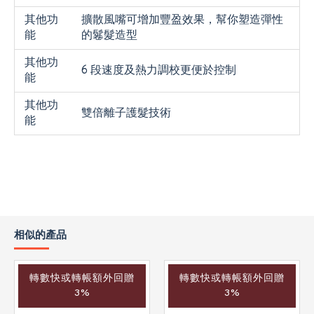
其他功
擴散風嘴可增加豐盈效果，幫你塑造彈性
能
的鬈髮造型
其他功
6 段速度及熱力調校更便於控制
能
其他功
雙倍離子護髮技術
能
相似的產品
轉數快或轉帳額外回贈
轉數快或轉帳額外回贈
3%
3%