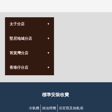
太子分店
(852) 3690 8881
堅尼地城分店
營業時間:
星期一至日
(10:00am-20:30pm)
(852) 2555 0788
九龍太子太子道西141號
筲箕灣分店
營業時間:
長榮大廈1樓
星期一至日
(太子站C1出口)
(10:00am-20:30pm)
(852) 2568 7273
香港堅尼地城卑路乍街
香港仔分店
營業時間:
63-65號地下及閣樓
星期一至日
(堅尼地城地鐵站B出口)
(10:00am-20:30pm)
(852) 2461 4288
香港筲箕灣道234-238號
營業時間:
福昇大廈地下至2樓
星期一至日
(西灣河地鐵站B出口)
(10:00am-20:30pm)
標準安裝收費
香港香港仔成都道20-28號
添喜大廈(香港仔)2字樓
(黃竹坑地鐵站轉4M專線小巴)
冷氣機
抽油煙機
浴室寶及抽氣扇