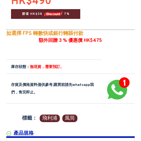
HK$490
節省 HK$38 
 7%
如選擇 FPS 轉數快或銀行轉賬付款
額外回贈 3 % 優惠價 HK$475
庫存狀態：
無現貨，需要預訂。
存貨及價格資料僅供參考,購買前請先whatsapp我
們，售完即止。
標籤：
飛利浦
風筒
產品規格