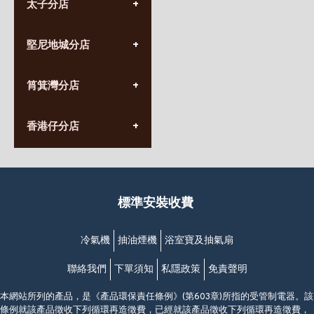
太子分店
(852) 3690 8881
堅尼地城分店
營業時間:
星期一至日
(10:00am-20:30pm)
(852) 2555 0788
九龍太子太子道西141號
筲箕灣分店
營業時間:
長榮大廈1樓
星期一至日
(太子站C1出口)
(10:00am-20:30pm)
(852) 2568 7273
香港堅尼地城卑路乍街
香港仔分店
營業時間:
63-65號地下及閣樓
星期一至日
(堅尼地城地鐵站B出口)
(10:00am-20:30pm)
(852) 2461 4288
香港筲箕灣道234-238號
營業時間:
福昇大廈地下至2樓
星期一至日
(西灣河地鐵站B出口)
(10:00am-20:30pm)
標準安裝收費
香港香港仔成都道20-28號
添喜大廈(香港仔)2字樓
(黃竹坑地鐵站轉4M專線小巴)
冷氣機
抽油煙機
浴室寶及抽氣扇
聯絡我們
下單須知
私隱政策
免責聲明
本網站所列的產品，是《產品環保責任條例》(第603章)所指的受管制電器。該
條例就該產品徵收下列循環再造徵費，已經就該產品徵收下列循環再造徵費，