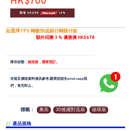
HK$700
節省 HK$98 
 12%
如選擇 FPS 轉數快或銀行轉賬付款
額外回贈 3 % 優惠價 HK$678
庫存狀態：
無現貨，需要預訂。
存貨及價格資料僅供參考,購買前請先whatsapp我
們，售完即止。
標籤：
奧高
3D搖擺對流扇
循環扇
產品規格