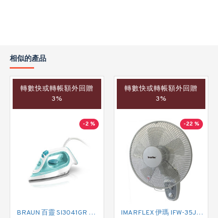
相似的產品
轉數快或轉帳額外回贈
轉數快或轉帳額外回贈
3%
3%
-2 %
-22 %
BRAUN 百靈 SI3041GR 蒸氣熨斗
IMARFLEX 伊瑪 IFW-35J2 掛牆扇