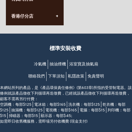
長榮大廈1樓
星期一至日
(太子站C1出口)
(10:00am-20:30pm)
(852) 2568 7273
香港堅尼地城卑路乍街
香港仔分店
營業時間:
63-65號地下及閣樓
星期一至日
(堅尼地城地鐵站B出口)
(10:00am-20:30pm)
(852) 2461 4288
香港筲箕灣道234-238號
營業時間:
福昇大廈地下至2樓
星期一至日
(西灣河地鐵站B出口)
(10:00am-20:30pm)
標準安裝收費
香港香港仔成都道20-28號
添喜大廈(香港仔)2字樓
(黃竹坑地鐵站轉4M專線小巴)
冷氣機
抽油煙機
浴室寶及抽氣扇
聯絡我們
下單須知
私隱政策
免責聲明
本網站所列的產品，是《產品環保責任條例》(第603章)所指的受管制電器。該
條例就該產品徵收下列循環再造徵費，已經就該產品徵收下列循環再造徵費，
顧客不需再另行付費：
空調機：每部$125 | 電冰箱：每部$165 | 洗衣機：每部$125 | 乾衣機：每部
$125 | 抽濕機：每部$125 | 電視機：每部$165 | 電腦：每部$15 | 列印機：每部
$15 | 掃瞄器：每部$15 | 顯示器：每部$45;
如需即日收舊機服務，需即場另付收機費 (現金支付)