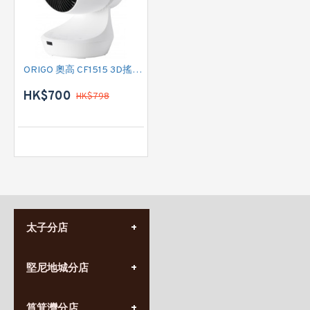
ORIGO 奧高 CF1515 3D搖擺對流扇
HK$700
HK$798
太子分店
(852) 3690 8881
堅尼地城分店
營業時間:
星期一至日
(10:00am-20:30pm)
(852) 2555 0788
九龍太子太子道西141號
筲箕灣分店
營業時間: