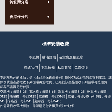
九龍太子太子道西141號
筲箕灣分店
營業時間:
長榮大廈1樓
星期一至日
(太子站C1出口)
(10:00am-20:30pm)
(852) 2568 7273
香港堅尼地城卑路乍街
香港仔分店
營業時間:
63-65號地下及閣樓
星期一至日
(堅尼地城地鐵站B出口)
(10:00am-20:30pm)
(852) 2461 4288
香港筲箕灣道234-238號
營業時間:
福昇大廈地下至2樓
星期一至日
(西灣河地鐵站B出口)
(10:00am-20:30pm)
標準安裝收費
香港香港仔成都道20-28號
添喜大廈(香港仔)2字樓
(黃竹坑地鐵站轉4M專線小巴)
冷氣機
抽油煙機
浴室寶及抽氣扇
聯絡我們
下單須知
私隱政策
免責聲明
本網站所列的產品，是《產品環保責任條例》(第603章)所指的受管制電器。該
條例就該產品徵收下列循環再造徵費，已經就該產品徵收下列循環再造徵費，
顧客不需再另行付費：
空調機：每部$125 | 電冰箱：每部$165 | 洗衣機：每部$125 | 乾衣機：每部
$125 | 抽濕機：每部$125 | 電視機：每部$165 | 電腦：每部$15 | 列印機：每部
$15 | 掃瞄器：每部$15 | 顯示器：每部$45;
如需即日收舊機服務，需即場另付收機費 (現金支付)