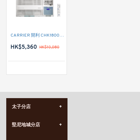
CARRIER 開利 CHK18000TP 二匹 變頻淨冷窗口式冷氣機 (附遙控)
HK$5,360
HK$10,080
太子分店
(852) 3690 8881
堅尼地城分店
營業時間:
星期一至日
(10:00am-20:30pm)
(852) 2555 0788