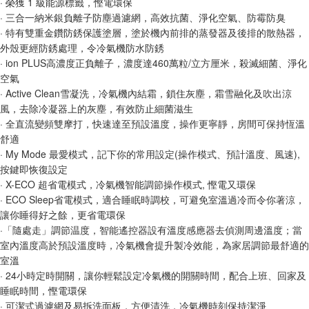
· 榮獲 1 級能源標籤，慳電環保
· 三合一納米銀負離子防塵過濾網，高效抗菌、淨化空氣、防霉防臭
· 特有雙重金鑽防銹保護塗層，塗於機內前排的蒸發器及後排的散熱器，
外殼更經防銹處理，令冷氣機防水防銹
· ion PLUS高濃度正負離子，濃度達460萬粒/立方厘米，殺滅細菌、淨化
空氣
· Active Clean雪凝洗，冷氣機內結霜，鎖住灰塵，霜雪融化及吹出涼
風，去除冷凝器上的灰塵，有效防止細菌滋生
· 全直流變頻雙摩打，快速達至預設溫度，操作更寧靜，房間可保持恆溫
舒適
· My Mode 最愛模式，記下你的常用設定(操作模式、預計溫度、風速),
按鍵即恢復設定
· X-ECO 超省電模式，冷氣機智能調節操作模式, 慳電又環保
· ECO Sleep省電模式，適合睡眠時調校，可避免室溫過冷而令你著涼，
讓你睡得好之餘，更省電環保
·「隨處走」調節温度，智能遙控器設有溫度感應器去偵測周邊溫度；當
室內溫度高於預設溫度時，冷氣機會提升製冷效能，為家居調節最舒適的
室溫
· 24小時定時開關，讓你輕鬆設定冷氣機的開關時間，配合上班、回家及
睡眠時間，慳電環保
· 可潔式過濾網及易拆洗面板，方便清洗，冷氣機時刻保持潔淨