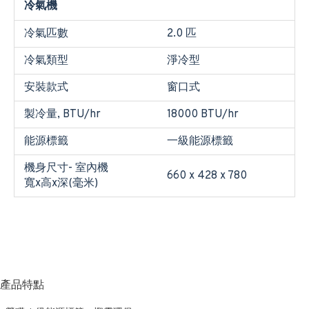
冷氣機
冷氣匹數
2.0 匹
冷氣類型
淨冷型
安裝款式
窗口式
製冷量, BTU/hr
18000 BTU/hr
能源標籤
一級能源標籤
機身尺寸- 室內機
660 x 428 x 780
寬x高x深(毫米)
產品特點