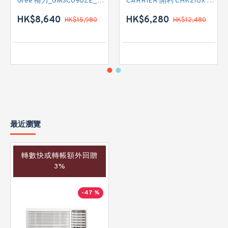
Gree 格力_GMSC09UZE_GMSC12UZE_GMSC18UZC_R32 掛牆變頻式1拖2分體冷氣機 (淨冷型)
CARRIER 開利 CHK21UX 二匹半 變頻淨冷窗口式冷氣機 (附遙控)
HK$8,640
HK$6,280
HK$15,980
HK$12,480
最近瀏覽
轉數快或轉帳額外回贈
3%
-47 %