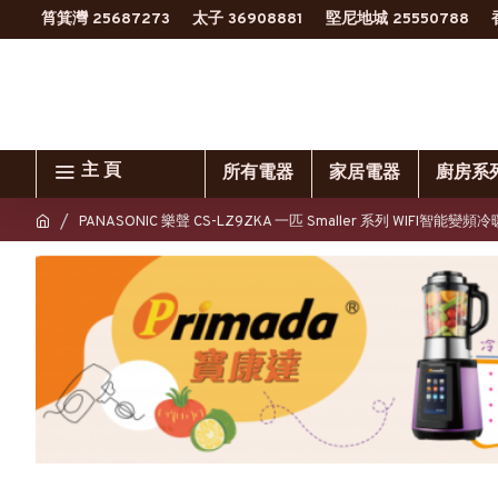
筲箕灣 25687273
太子 36908881
堅尼地城 25550788
主 頁
所有電器
家居電器
廚房系
PANASONIC 樂聲 CS-LZ9ZKA 一匹 Smaller 系列 WIFI智