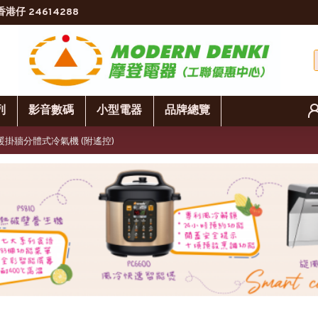
香港仔 24614288
列
影音數碼
小型電器
品牌總覽
能變頻冷暖掛牆分體式冷氣機 (附遙控)