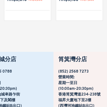
城分店
筲箕灣分店
5 0788
(852) 2568 7273
營業時間:
日
星期一至日
-20:30pm)
(10:00am-20:30pm)
地城卑路乍街
香港筲箕灣道234-238號
號地下及閣樓
福昇大廈地下至2樓
地鐵站B出口)
(西灣河地鐵站B出口)