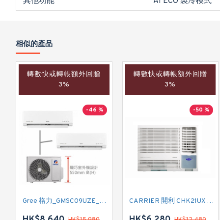
其他功能
AI ECO 製冷模式
相似的產品
轉數快或轉帳額外回贈
轉數快或轉帳額外回贈
3%
3%
-46 %
-50 %
Gree 格力_GMSC09UZE_GMSC12UZE_GMSC18UZC_R32 掛牆變頻式1拖2分體冷氣機 (淨冷型)
CARRIER 開利 CHK21UX 二匹半 變頻淨冷窗口式冷氣機 (附遙控)
HK$8,640
HK$6,280
HK$15,980
HK$12,480