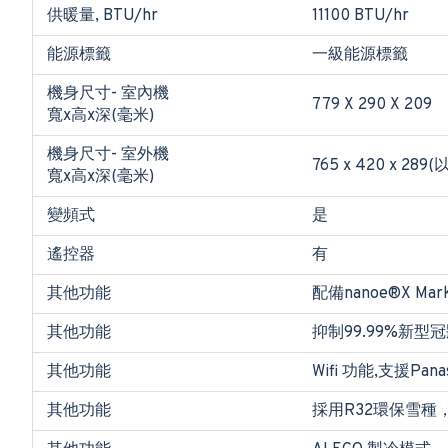
供暖量, BTU/hr
11100 BTU/hr
能源標籤
一級能源標籤
機身尺寸- 室內機
779 X 290 X 209
寬x高x深(毫米)
機身尺寸- 室外機
765 x 420 
寬x高x深(毫米)
變頻式
是
遙控器
有
其他功能
配備nanoe®X Ma
其他功能
抑制99.99%新型冠狀
其他功能
Wifi 功能,支援Pana
其他功能
採用R32環保雪種