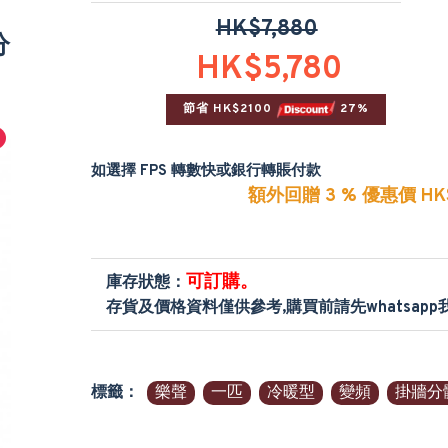
HK$7,880
分
HK$5,780
節省 HK$2100 
 27%
如選擇 FPS 轉數快或銀行轉賬付款
額外回贈 3 % 優惠價 HK$
可訂購。
庫存狀態：
存貨及價格資料僅供參考,購買前請先whatsap
標籤：
樂聲
一匹
冷暖型
變頻
掛牆分