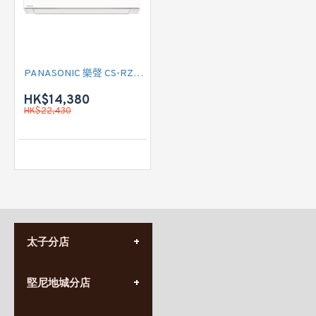
PANASONIC 樂聲 CS-RZ28BKA 三匹 變頻冷暖掛牆式分體(附遙控)
HK$14,380
HK$22,430
太子分店
(852) 3690 8881
堅尼地城分店
營業時間:
星期一至日
(10:00am-20:30pm)
(852) 2555 0788