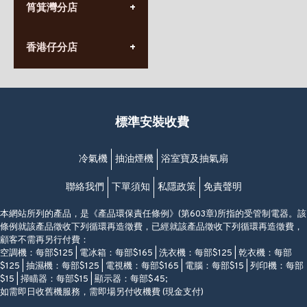
九龍太子太子道西141號
筲箕灣分店
營業時間:
長榮大廈1樓
星期一至日
(太子站C1出口)
(10:00am-20:30pm)
(852) 2568 7273
香港堅尼地城卑路乍街
香港仔分店
營業時間:
63-65號地下及閣樓
星期一至日
(堅尼地城地鐵站B出口)
(10:00am-20:30pm)
(852) 2461 4288
香港筲箕灣道234-238號
營業時間:
福昇大廈地下至2樓
星期一至日
(西灣河地鐵站B出口)
(10:00am-20:30pm)
標準安裝收費
香港香港仔成都道20-28號
添喜大廈(香港仔)2字樓
(黃竹坑地鐵站轉4M專線小巴)
冷氣機
抽油煙機
浴室寶及抽氣扇
聯絡我們
下單須知
私隱政策
免責聲明
本網站所列的產品，是《產品環保責任條例》(第603章)所指的受管制電器。該
條例就該產品徵收下列循環再造徵費，已經就該產品徵收下列循環再造徵費，
顧客不需再另行付費：
空調機：每部$125 | 電冰箱：每部$165 | 洗衣機：每部$125 | 乾衣機：每部
$125 | 抽濕機：每部$125 | 電視機：每部$165 | 電腦：每部$15 | 列印機：每部
$15 | 掃瞄器：每部$15 | 顯示器：每部$45;
如需即日收舊機服務，需即場另付收機費 (現金支付)