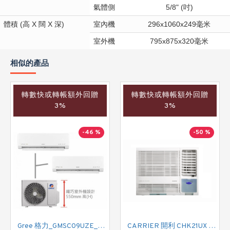
氣體側
5/8" (吋)
體積 (高 X 闊 X 深)
室內機
296x1060x249毫米
室外機
795x875x320毫米
相似的產品
轉數快或轉帳額外回贈
轉數快或轉帳額外回贈
3%
3%
-46 %
-50 %
Gree 格力_GMSC09UZE_GMSC12UZE_GMSC18UZC_R32 掛牆變頻式1拖2分體冷氣機 (淨冷型)
CARRIER 開利 CHK21UX 二匹半 變頻淨冷窗口式冷氣機 (附遙控)