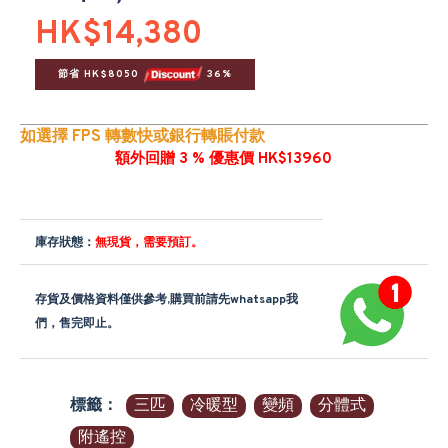
HK$14,380
節省 HK$8050 
 36%
如選擇 FPS 轉數快或銀行轉賬付款
額外回贈 3 % 優惠價 HK$13960
庫存狀態：
無現貨，需要預訂。
存貨及價格資料僅供參考,購買前請先whatsapp我
們，售完即止。
標籤：
三匹
冷暖型
變頻
分體式
附遙控