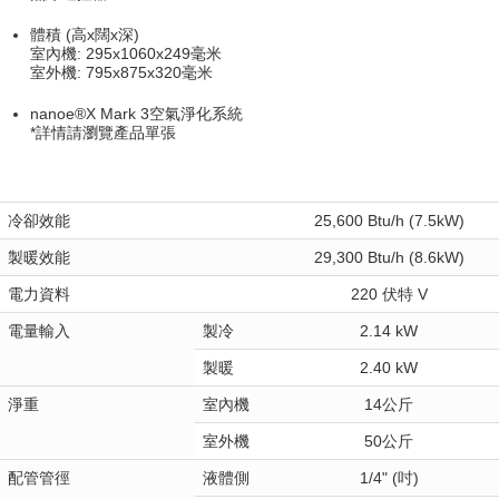
體積 (高x闊x深)
室內機: 295x1060x249毫米
室外機: 795x875x320毫米
nanoe®X Mark 3空氣淨化系統
*詳情請瀏覽產品單張
冷卻效能
25,600 Btu/h (7.5kW)
製暖效能
29,300 Btu/h (8.6kW)
電力資料
220 伏特 V
電量輸入
製冷
2.14 kW
製暖
2.40 kW
淨重
室內機
14公斤
室外機
50公斤
配管管徑
液體側
1/4" (吋)