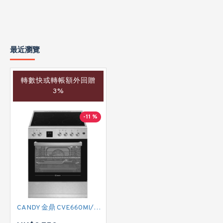
最近瀏覽
轉數快或轉帳額外回贈
3%
-11 %
CANDY 金鼎 CVE660MI/E 全座式電陶爐連焗爐