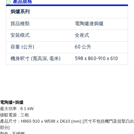
產品規格
焗爐系列
貨品種類
電陶爐連焗爐
安裝模式
全座式
容量 (公升)
60 公升
機身呎寸 (寬高深, 毫米)
598 x 860-910 x 610
電陶爐+焗爐
最大功率 : 8.1 kW
接駁電源 : 三相
產品尺寸：H860-910 x W598 x D610 (mm) [尺寸不包括機門及扭掣凸出
部分]
顏色 : 不銹鋼