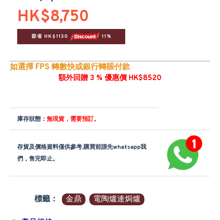
HK$8,750
節省 HK$1130 
 11%
如選擇 FPS 轉數快或銀行轉賬付款
額外回贈 3 % 優惠價 HK$8520
庫存狀態：
無現貨，需要預訂。
存貨及價格資料僅供參考,購買前請先whatsapp我
們，售完即止。
標籤：
金鼎
電陶爐連焗爐