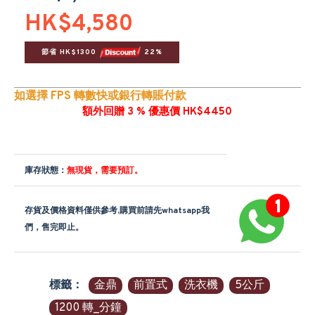
HK$4,580
節省 HK$1300 
 22%
如選擇 FPS 轉數快或銀行轉賬付款
額外回贈 3 % 優惠價 HK$4450
庫存狀態：
無現貨，需要預訂。
存貨及價格資料僅供參考,購買前請先whatsapp我
們，售完即止。
標籤：
金鼎
前置式
洗衣機
5公斤
1200 轉_分鐘