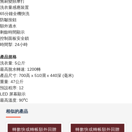
無刷變頻摩打
洗衣量感應裝置
65分鐘全機快洗
防皺按鈕
額外過水
剩餘時間顯示
控制面板安全鎖
時間掣: 24小時
產品規格
洗衣量: 5公斤
最高脫水轉速: 1200轉
產品尺寸: 700高 x 510濶 x 440深 (毫米)
重量: 47公斤
預設程序: 12
LED 屏幕顯示
最高溫度: 90⁰C
相似的產品
轉數快或轉帳額外回贈
轉數快或轉帳額外回贈