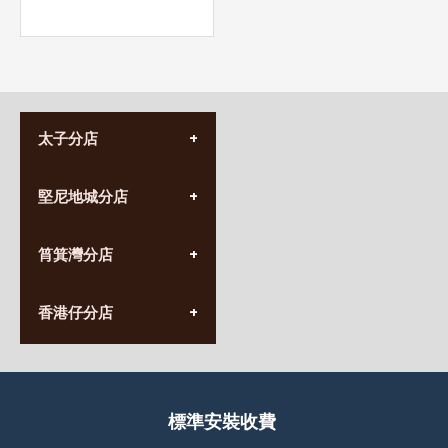
太子分店
(852) 3690 8881
堅尼地城分店
營業時間:
星期一至日
(10:00am-20:30pm)
(852) 2555 0788
九龍太子太子道西141號
筲箕灣分店
營業時間:
長榮大廈1樓
星期一至日
(太子站C1出口)
(10:00am-20:30pm)
(852) 2568 7273
香港堅尼地城卑路乍街
香港仔分店
營業時間:
63-65號地下及閣樓
星期一至日
(堅尼地城地鐵站B出口)
(10:00am-20:30pm)
(852) 2461 4288
香港筲箕灣道234-238號
營業時間:
福昇大廈地下至2樓
星期一至日
(西灣河地鐵站B出口)
(10:00am-20:30pm)
標準安裝收費
香港香港仔成都道20-28號
添喜大廈(香港仔)2字樓