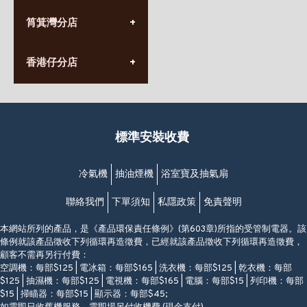
(10:00am-20:30pm)
(852) 2555 0788
九龍太子太子道西141號
筲箕灣分店
營業時間:
長榮大廈1樓
星期一至日
(太子站C1出口)
(10:00am-20:30pm)
(852) 2568 7273
香港堅尼地城卑路乍街
香港仔分店
營業時間:
63-65號地下及閣樓
星期一至日
(堅尼地城地鐵站B出口)
(10:00am-20:30pm)
(852) 2461 4288
香港筲箕灣道234-238號
營業時間:
福昇大廈地下至2樓
星期一至日
(西灣河地鐵站B出口)
(10:00am-20:30pm)
標準安裝收費
香港香港仔成都道20-28號
添喜大廈(香港仔)2字樓
(黃竹坑地鐵站轉4M專線小巴)
冷氣機
抽油煙機
浴室寶及抽氣扇
聯絡我們
下單須知
私隱政策
免責聲明
本網站所列的產品，是《產品環保責任條例》(第603章)所指的受管制電器。該
條例就該產品徵收下列循環再造徵費，已經就該產品徵收下列循環再造徵費，
顧客不需再另行付費：
空調機：每部$125 | 電冰箱：每部$165 | 洗衣機：每部$125 | 乾衣機：每部
$125 | 抽濕機：每部$125 | 電視機：每部$165 | 電腦：每部$15 | 列印機：每部
$15 | 掃瞄器：每部$15 | 顯示器：每部$45;