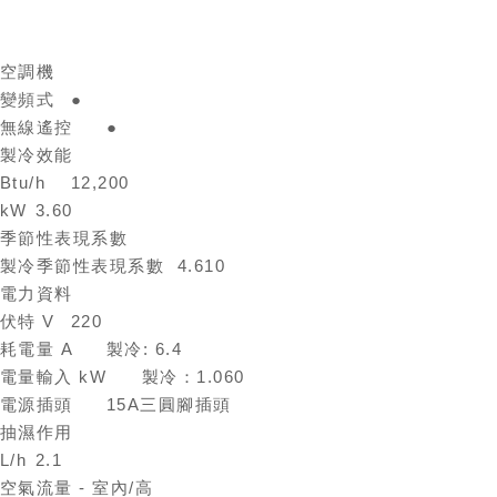
空調機
變頻式
●
無線遙控
●
製冷效能
Btu/h
12,200
kW
3.60
季節性表現系數
製冷季節性表現系數
4.610
電力資料
伏特 V
220
耗電量 A
製冷: 6.4
電量輸入 kW
製冷：1.060
電源插頭
15A三圓腳插頭
抽濕作用
L/h
2.1
空氣流量 - 室內/高