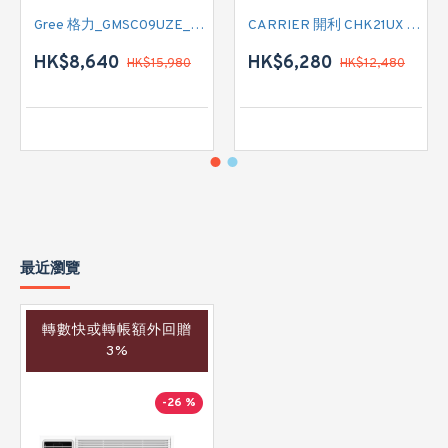
Gree 格力_GMSC09UZE_GMSC12UZE_GMSC18UZC_R32 掛牆變頻式1拖2分體冷氣機 (淨冷型)
CARRIER 開利 CHK21UX 二匹半 變頻淨冷窗口式冷氣機 (附遙控)
HK$8,640
HK$6,280
HK$15,980
HK$12,480
最近瀏覽
轉數快或轉帳額外回贈
3%
-26 %