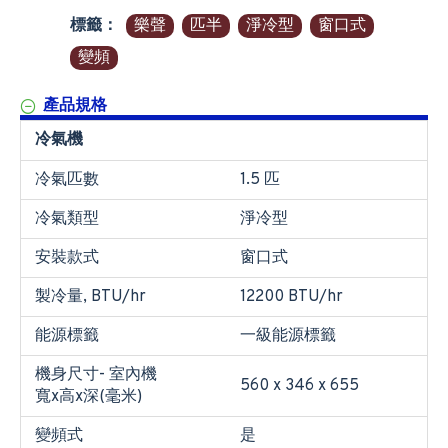
標籤：
樂聲
匹半
淨冷型
窗口式
變頻
產品規格
冷氣機
冷氣匹數
1.5 匹
冷氣類型
淨冷型
安裝款式
窗口式
製冷量, BTU/hr
12200 BTU/hr
能源標籤
一級能源標籤
機身尺寸- 室內機
560 x 346 x 655
寬x高x深(毫米)
變頻式
是