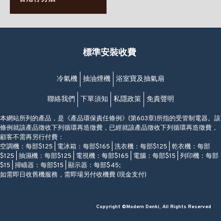
63-65號地下及閣樓
星期一至日
(堅尼地城地鐵站B出口)
(10:00am-20:30pm)
(852) 2461 4288
香港筲箕灣道234-238號
營業時間:
福昇大廈地下至2樓
星期一至日
(西灣河地鐵站B出口)
(10:00am-20:30pm)
標準安裝收費
香港香港仔成都道20-28號
添喜大廈(香港仔)2字樓
(黃竹坑地鐵站轉4M專線小巴)
冷氣機
抽油煙機
浴室寶及抽氣扇
聯絡我們
下單須知
私隱政策
免責聲明
本網站所列的產品，是《產品環保責任條例》(第603章)所指的受管制電器。該
條例就該產品徵收下列循環再造徵費，已經就該產品徵收下列循環再造徵費，
顧客不需再另行付費：
空調機：每部$125 | 電冰箱：每部$165 | 洗衣機：每部$125 | 乾衣機：每部
$125 | 抽濕機：每部$125 | 電視機：每部$165 | 電腦：每部$15 | 列印機：每部
$15 | 掃瞄器：每部$15 | 顯示器：每部$45;
如需即日收舊機服務，需即場另付收機費 (現金支付)
Copyright ©Modern Denki, All Rights Reserved