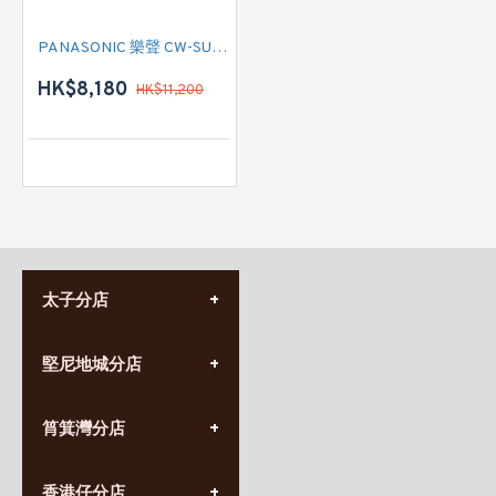
PANASONIC 樂聲 CW-SUL180BA 二匹 變頻淨冷窗口式冷氣機 (左出風) (附遙控)
HK$8,180
HK$11,200
太子分店
(852) 3690 8881
堅尼地城分店
營業時間:
星期一至日
(10:00am-20:30pm)
(852) 2555 0788
九龍太子太子道西141號
筲箕灣分店
營業時間:
長榮大廈1樓
星期一至日
(太子站C1出口)
(10:00am-20:30pm)
(852) 2568 7273
香港堅尼地城卑路乍街
香港仔分店
營業時間: