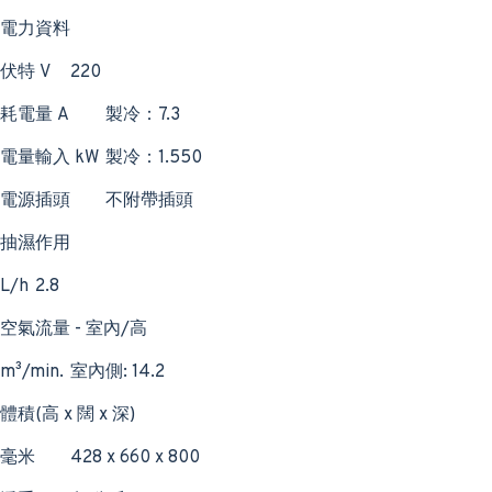
電力資料
伏特 V
220
耗電量 A
製冷：7.3
電量輸入 kW
製冷：1.550
電源插頭
不附帶插頭
抽濕作用
L/h
2.8
空氣流量 - 室內/高
m³/min.
室內側: 14.2
體積(高 x 闊 x 深)
毫米
428 x 660 x 800