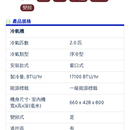
變頻
產品規格
冷氣機
冷氣匹數
2.0 匹
冷氣類型
淨冷型
安裝款式
窗口式
製冷量, BTU/hr
17100 BTU/hr
能源標籤
一級能源標籤
機身尺寸- 室內機
660 x 428 x 800
寬x高x深(毫米)
變頻式
是
遙控器
有