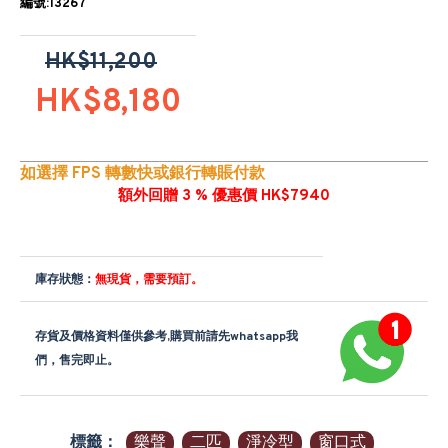
編號:13267
HK$11,200
HK$8,180
如選擇 FPS 轉數快或銀行轉賬付款
額外回贈 3 % 優惠價 HK$7940
庫存狀態：
無現貨，需要預訂。
存貨及價格資料僅供參考,購買前請先whatsapp我
們，售完即止。
標籤：
樂聲
二匹
淨冷型
窗口式