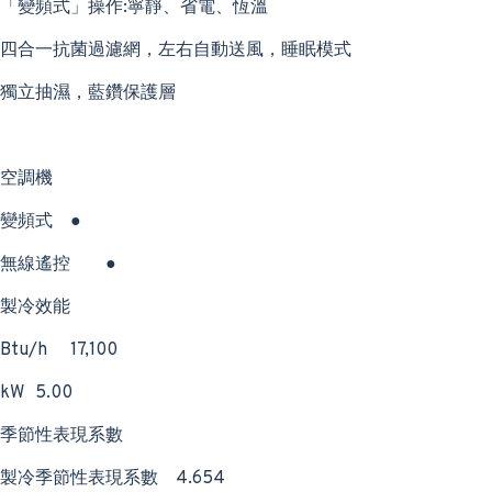
「變頻式」操作:寧靜、省電、恆溫
四合一抗菌過濾網，左右自動送風，睡眠模式
獨立抽濕，藍鑽保護層
空調機
變頻式
●
無線遙控
●
製冷效能
Btu/h
17,100
kW
5.00
季節性表現系數
製冷季節性表現系數
4.654