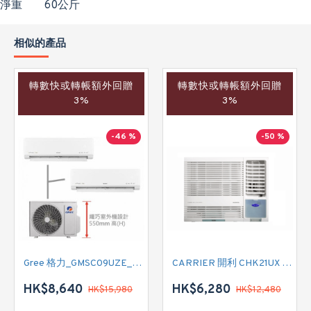
淨重
60公斤
相似的產品
轉數快或轉帳額外回贈
轉數快或轉帳額外回贈
3%
3%
-46 %
-50 %
Gree 格力_GMSC09UZE_GMSC12UZE_GMSC18UZC_R32 掛牆變頻式1拖2分體冷氣機 (淨冷型)
CARRIER 開利 CHK21UX 二匹半 變頻淨冷窗口式冷氣機 (附遙控)
HK$8,640
HK$6,280
HK$15,980
HK$12,480