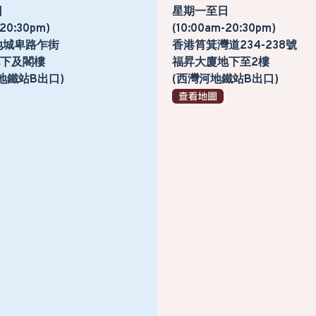
日
星期一至日
-20:30pm)
(10:00am-20:30pm)
地城卑路乍街
香港筲箕灣道234-238號
號地下及閣樓
福昇大廈地下至2樓
地鐵站B出口)
(西灣河地鐵站B出口)