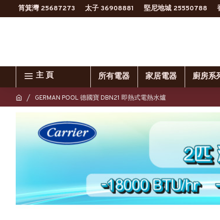
筲箕灣 25687273
太子 36908881
堅尼地城 25550788
主 頁
所有電器
家居電器
廚房系
GERMAN POOL 德國寶 DBN21 即熱式電熱水爐