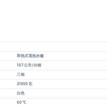
即熱式電熱水爐
10.7 公升/分鐘
三相
21000 瓦
白色
60 ℃