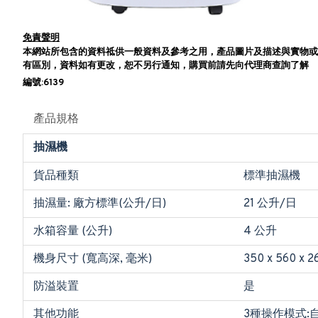
免責聲明
本網站所包含的資料祗供一般資料及參考之用，產品圖片及描述與實物或
有區別，資料如有更改，恕不另行通知，購買前請先向代理商查詢了解
編號:6139
產品規格
抽濕機
貨品種類
標準抽濕機
抽濕量: 廠方標準(公升/日)
21 公升/日
水箱容量 (公升)
4 公升
機身尺寸 (寬高深, 毫米)
350 x 560 x 2
防溢裝置
是
其他功能
3種操作模式