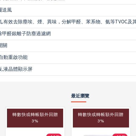
擺送風
氣,有效去除塵埃、煙、異味，分解甲醛、苯系物、氨等TVOC及
除甲醛銀離子防塵過濾網
開關
,自動重啟功能
板,液晶體顯示屏
最近瀏覽
轉數快或轉帳額外回贈
轉數快或轉帳額外回贈
3%
3%