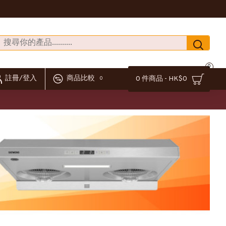
0
註冊/登入
商品比較
0 件商品 - HK$0
0