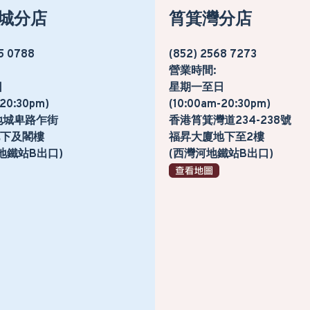
城分店
筲箕灣分店
5 0788
(852) 2568 7273
營業時間:
日
星期一至日
-20:30pm)
(10:00am-20:30pm)
地城卑路乍街
香港筲箕灣道234-238號
號地下及閣樓
福昇大廈地下至2樓
地鐵站B出口)
(西灣河地鐵站B出口)