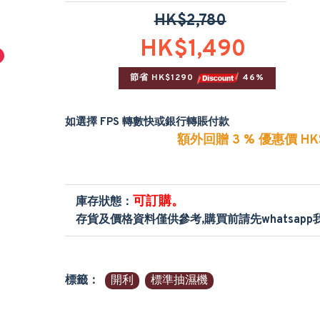
HK$2,780
HK$1,490
節省 HK$1290 
 46%
如選擇 FPS 轉數快或銀行轉賬付款
額外回贈 3 % 優惠價 HK$
可訂購。
庫存狀態：
存貨及價格資料僅供參考,購買前請先whatsap
標籤：
開利
標準抽濕機