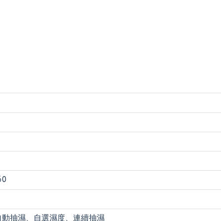
60
:自動抽濕、自選濕度、連續抽濕