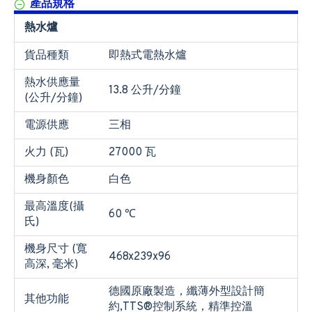
產品規格
熱水爐
貨品種類
即熱式電熱水爐
熱水供應量
13.8 公升/分鐘
(公升/分鐘)
電源供應
三相
火力 (瓦)
27000 瓦
機身顏色
白色
最高溫度(攝
60 ℃
氏)
機身尺寸 (寬
468x239x96
高深, 毫米)
德國原廠製造，纖薄外型設計簡
其他功能
約,TTS®控制系統，精準控溫