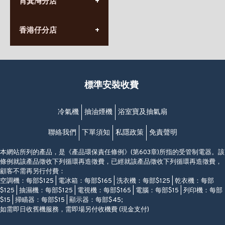
筲箕灣分店
營業時間:
長榮大廈1樓
星期一至日
(太子站C1出口)
(10:00am-20:30pm)
(852) 2568 7273
香港堅尼地城卑路乍街
香港仔分店
營業時間:
63-65號地下及閣樓
星期一至日
(堅尼地城地鐵站B出口)
(10:00am-20:30pm)
(852) 2461 4288
香港筲箕灣道234-238號
營業時間:
福昇大廈地下至2樓
星期一至日
(西灣河地鐵站B出口)
(10:00am-20:30pm)
標準安裝收費
香港香港仔成都道20-28號
添喜大廈(香港仔)2字樓
(黃竹坑地鐵站轉4M專線小巴)
冷氣機
抽油煙機
浴室寶及抽氣扇
聯絡我們
下單須知
私隱政策
免責聲明
本網站所列的產品，是《產品環保責任條例》(第603章)所指的受管制電器。該
條例就該產品徵收下列循環再造徵費，已經就該產品徵收下列循環再造徵費，
顧客不需再另行付費：
空調機：每部$125 | 電冰箱：每部$165 | 洗衣機：每部$125 | 乾衣機：每部
$125 | 抽濕機：每部$125 | 電視機：每部$165 | 電腦：每部$15 | 列印機：每部
$15 | 掃瞄器：每部$15 | 顯示器：每部$45;
如需即日收舊機服務，需即場另付收機費 (現金支付)