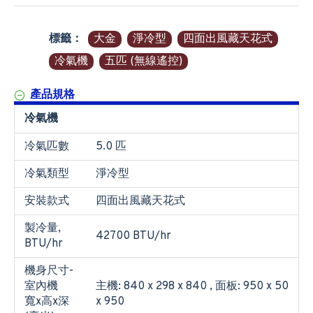
標籤：
大金
淨冷型
四面出風藏天花式
冷氣機
五匹 (無線遙控)
產品規格
冷氣機
冷氣匹數
5.0 匹
冷氣類型
淨冷型
安裝款式
四面出風藏天花式
製冷量,
42700 BTU/hr
BTU/hr
機身尺寸-
室內機
主機: 840 x 298 x 840 , 面板: 950 x 50
寬x高x深
x 950