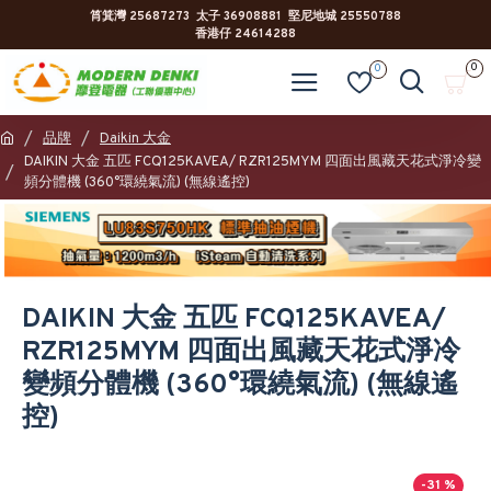
筲箕灣 25687273 太子 36908881 堅尼地城 25550788
香港仔 24614288
0
0
品牌
Daikin 大金
DAIKIN 大金 五匹 FCQ125KAVEA/ RZR125MYM 四面出風藏天花式淨冷變
頻分體機 (360°環繞氣流) (無線遙控)
DAIKIN 大金 五匹 FCQ125KAVEA/
RZR125MYM 四面出風藏天花式淨冷
變頻分體機 (360°環繞氣流) (無線遙
控)
-31 %