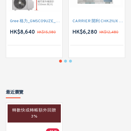
Gree 格力_GMSC09UZE_GMSC12UZE_GMSC18UZC_R32 掛牆變頻式1拖2分體冷氣機 (淨冷型)
CARRIER 開利 CHK21UX 二匹半 變頻淨冷窗口式冷氣機 (附遙控)
HK$8,640
HK$6,280
HK$15,980
HK$12,480
最近瀏覽
轉數快或轉帳額外回贈
3%