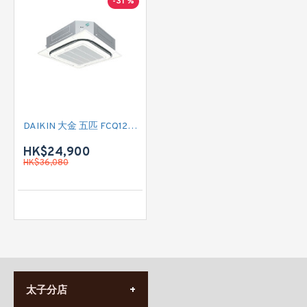
-31 %
DAIKIN 大金 五匹 FCQ125KAVEA/ RZR125MYM 四面出風藏天花式淨冷變頻分體機 (360°環繞氣流) (無線遙控)
HK$24,900
HK$36,080
太子分店