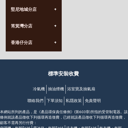
(852) 3690 8881
堅尼地城分店
營業時間:
星期一至日
(10:00am-20:30pm)
(852) 2555 0788
九龍太子太子道西141號
筲箕灣分店
營業時間:
長榮大廈1樓
星期一至日
(太子站C1出口)
(10:00am-20:30pm)
(852) 2568 7273
香港堅尼地城卑路乍街
香港仔分店
營業時間:
63-65號地下及閣樓
星期一至日
(堅尼地城地鐵站B出口)
(10:00am-20:30pm)
(852) 2461 4288
香港筲箕灣道234-238號
營業時間:
福昇大廈地下至2樓
星期一至日
(西灣河地鐵站B出口)
(10:00am-20:30pm)
標準安裝收費
香港香港仔成都道20-28號
添喜大廈(香港仔)2字樓
(黃竹坑地鐵站轉4M專線小巴)
冷氣機
抽油煙機
浴室寶及抽氣扇
聯絡我們
下單須知
私隱政策
免責聲明
本網站所列的產品，是《產品環保責任條例》(第603章)所指的受管制電器。該
條例就該產品徵收下列循環再造徵費，已經就該產品徵收下列循環再造徵費，
顧客不需再另行付費：