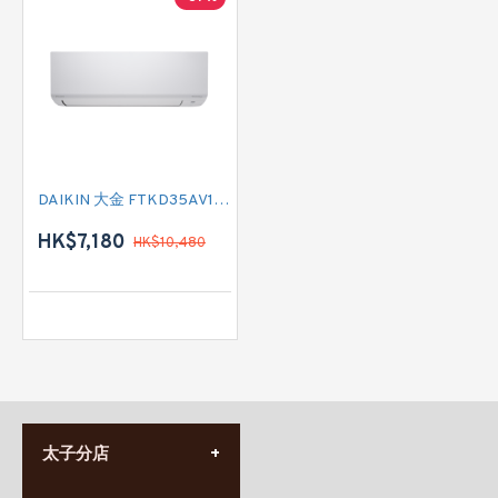
DAIKIN 大金 FTKD35AV1H 匹半 R32 420系列 變頻淨冷掛牆分體式冷氣機 (附遙控)
HK$7,180
HK$10,480
太子分店