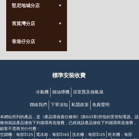
(852) 3690 8881
堅尼地城分店
營業時間:
星期一至日
(10:00am-20:30pm)
(852) 2555 0788
九龍太子太子道西141號
筲箕灣分店
營業時間:
長榮大廈1樓
星期一至日
(太子站C1出口)
(10:00am-20:30pm)
(852) 2568 7273
香港堅尼地城卑路乍街
香港仔分店
營業時間:
63-65號地下及閣樓
星期一至日
(堅尼地城地鐵站B出口)
(10:00am-20:30pm)
(852) 2461 4288
香港筲箕灣道234-238號
營業時間:
福昇大廈地下至2樓
星期一至日
(西灣河地鐵站B出口)
(10:00am-20:30pm)
標準安裝收費
香港香港仔成都道20-28號
添喜大廈(香港仔)2字樓
(黃竹坑地鐵站轉4M專線小巴)
冷氣機
抽油煙機
浴室寶及抽氣扇
聯絡我們
下單須知
私隱政策
免責聲明
本網站所列的產品，是《產品環保責任條例》(第603章)所指的受管制電器。該
條例就該產品徵收下列循環再造徵費，已經就該產品徵收下列循環再造徵費，
顧客不需再另行付費：
空調機：每部$125 | 電冰箱：每部$165 | 洗衣機：每部$125 | 乾衣機：每部