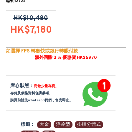
編號:12724
HK$10,480
HK$7,180
如選擇 FPS 轉數快或銀行轉賬付款
額外回贈 3 % 優惠價 HK$6970
庫存狀態：
尚餘少量存貨。
存貨及價格資料僅供參考,
購買前請先whatsapp我們，售完即止。
標籤：
大金
淨冷型
掛牆分體式