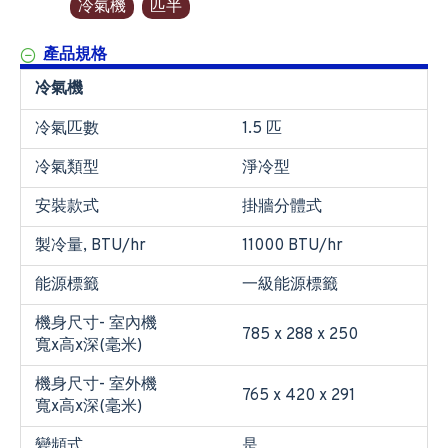
冷氣機
匹半
產品規格
冷氣機
冷氣匹數
1.5 匹
冷氣類型
淨冷型
安裝款式
掛牆分體式
製冷量, BTU/hr
11000 BTU/hr
能源標籤
一級能源標籤
機身尺寸- 室內機
785 x 288 x 250
寬x高x深(毫米)
機身尺寸- 室外機
765 x 420 x 291
寬x高x深(毫米)
變頻式
是