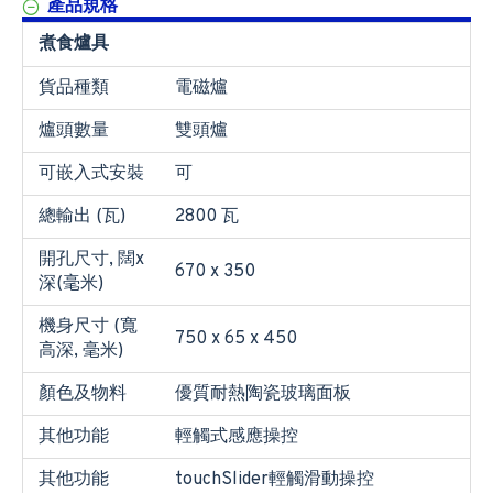
產品規格
煮食爐具
貨品種類
電磁爐
爐頭數量
雙頭爐
可嵌入式安裝
可
總輸出 (瓦)
2800 瓦
開孔尺寸, 闊x
670 x 350
深(毫米)
機身尺寸 (寬
750 x 65 x 450
高深, 毫米)
顏色及物料
優質耐熱陶瓷玻璃面板
其他功能
輕觸式感應操控
其他功能
touchSlider輕觸滑動操控