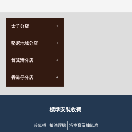
太子分店
(852) 3690 8881
堅尼地城分店
營業時間:
星期一至日
(10:00am-20:30pm)
(852) 2555 0788
九龍太子太子道西141號
筲箕灣分店
營業時間:
長榮大廈1樓
星期一至日
(太子站C1出口)
(10:00am-20:30pm)
(852) 2568 7273
香港堅尼地城卑路乍街
香港仔分店
營業時間:
63-65號地下及閣樓
星期一至日
(堅尼地城地鐵站B出口)
(10:00am-20:30pm)
(852) 2461 4288
香港筲箕灣道234-238號
營業時間:
福昇大廈地下至2樓
星期一至日
(西灣河地鐵站B出口)
(10:00am-20:30pm)
標準安裝收費
香港香港仔成都道20-28號
添喜大廈(香港仔)2字樓
(黃竹坑地鐵站轉4M專線小巴)
冷氣機
抽油煙機
浴室寶及抽氣扇