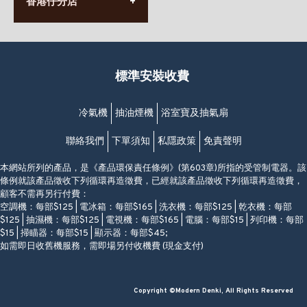
香港仔分店
營業時間:
63-65號地下及閣樓
星期一至日
(堅尼地城地鐵站B出口)
(10:00am-20:30pm)
(852) 2461 4288
香港筲箕灣道234-238號
營業時間:
福昇大廈地下至2樓
星期一至日
(西灣河地鐵站B出口)
(10:00am-20:30pm)
標準安裝收費
香港香港仔成都道20-28號
添喜大廈(香港仔)2字樓
(黃竹坑地鐵站轉4M專線小巴)
冷氣機
抽油煙機
浴室寶及抽氣扇
聯絡我們
下單須知
私隱政策
免責聲明
本網站所列的產品，是《產品環保責任條例》(第603章)所指的受管制電器。該
條例就該產品徵收下列循環再造徵費，已經就該產品徵收下列循環再造徵費，
顧客不需再另行付費：
空調機：每部$125 | 電冰箱：每部$165 | 洗衣機：每部$125 | 乾衣機：每部
$125 | 抽濕機：每部$125 | 電視機：每部$165 | 電腦：每部$15 | 列印機：每部
$15 | 掃瞄器：每部$15 | 顯示器：每部$45;
如需即日收舊機服務，需即場另付收機費 (現金支付)
Copyright ©Modern Denki, All Rights Reserved