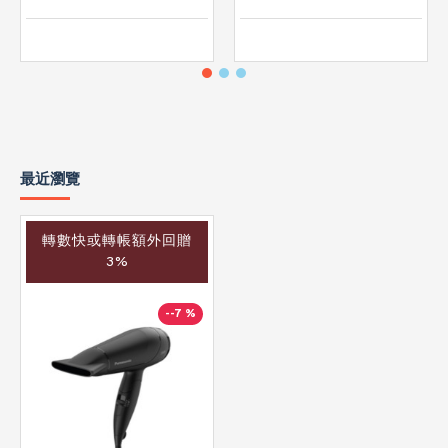
最近瀏覽
轉數快或轉帳額外回贈
3%
--7 %