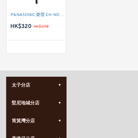
PANASONIC 樂聲 EH-ND65 風筒
HK$320
HK$298
太子分店
(852) 3690 8881
堅尼地城分店
營業時間:
星期一至日
(10:00am-20:30pm)
(852) 2555 0788
九龍太子太子道西141號
筲箕灣分店
營業時間:
長榮大廈1樓
星期一至日
(太子站C1出口)
(10:00am-20:30pm)
(852) 2568 7273
香港堅尼地城卑路乍街