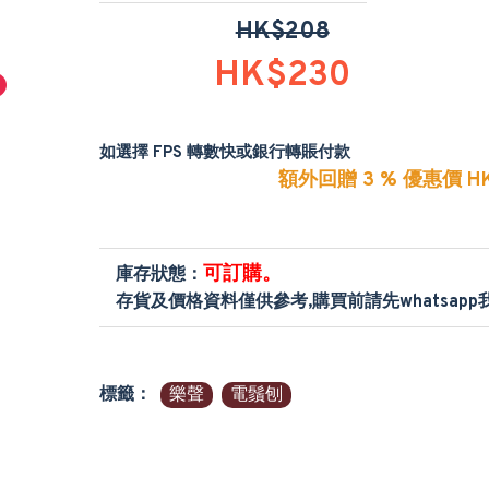
HK$208
HK$230
如選擇 FPS 轉數快或銀行轉賬付款
額外回贈 3 % 優惠價 HK
可訂購。
庫存狀態：
存貨及價格資料僅供參考,購買前請先whatsap
標籤：
樂聲
電鬚刨