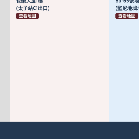
長榮大廈1樓
63-65
(太子站C1出口)
(堅尼地城