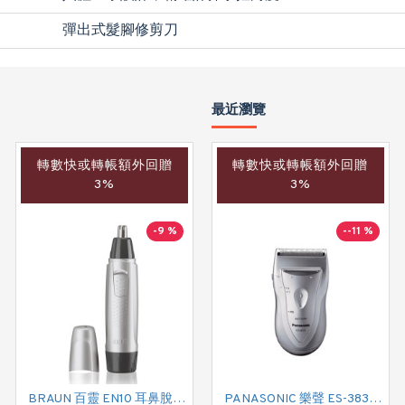
彈出式髮腳修剪刀
最近瀏覽
轉數快或轉帳額外回贈
轉數快或轉帳額外回贈
3%
3%
-9 %
--11 %
BRAUN 百靈 EN10 耳鼻脫毛修剪器
PANASONIC 樂聲 ES-3833 電鬚刨