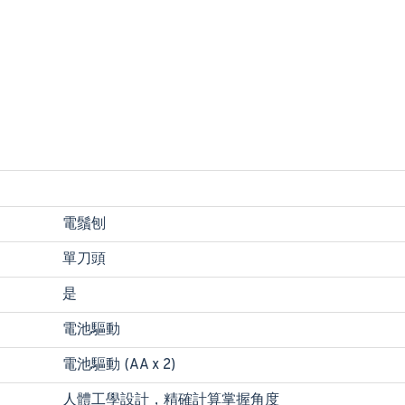
電鬚刨
單刀頭
是
電池驅動
電池驅動 (AA x 2)
人體工學設計，精確計算掌握角度