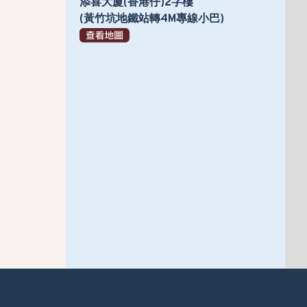
添喜大廈(香港仔)2字樓
(黃竹坑地鐵站轉4M專線小巴)