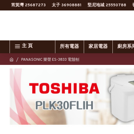
筲箕灣 25687273
太子 36908881
堅尼地城 25550788
主 頁
所有電器
家居電器
廚房系
PANASONIC 樂聲 ES-3833 電鬚刨