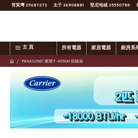
筲箕灣 25687273
太子 36908881
堅尼地城 25550788
主 頁
所有電器
家居電器
廚房系
PANASONIC 樂聲 F-409UH 掛牆扇