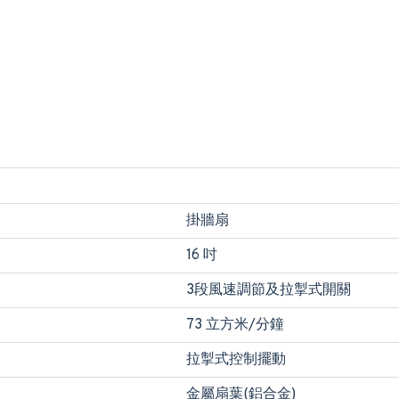
掛牆扇
16 吋
3段風速調節及拉掣式開關
73 立方米/分鐘
拉掣式控制擺動
金屬扇葉(鋁合金)