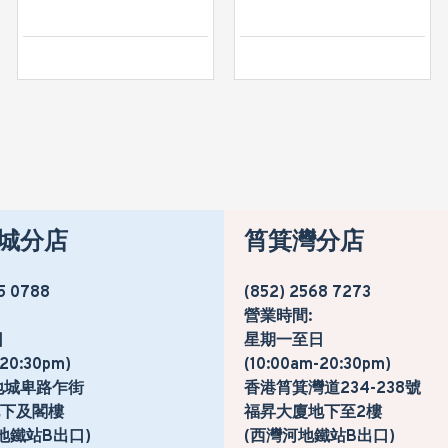
城分店
筲箕灣分店
5 0788
(852) 2568 7273
營業時間:
日
星期一至日
-20:30pm)
(10:00am-20:30pm)
地城卑路乍街
香港筲箕灣道234-238號
號地下及閣樓
福昇大廈地下至2樓
地鐵站B出口)
(西灣河地鐵站B出口)