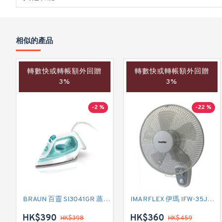
相似的產品
轉數快或轉帳額外回贈
轉數快或轉帳額外回贈
3%
3%
-2 %
-22 %
BRAUN 百靈 SI3041GR 蒸氣熨斗
IMARFLEX 伊瑪 IFW-35J2 掛牆扇
HK$390
HK$360
HK$398
HK$459