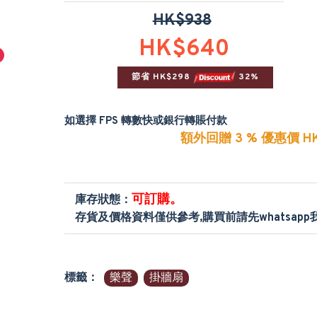
HK$938
HK$640
節省 HK$298 
 32%
如選擇 FPS 轉數快或銀行轉賬付款
額外回贈 3 % 優惠價 HK
可訂購。
庫存狀態：
存貨及價格資料僅供參考,購買前請先whatsap
標籤：
樂聲
掛牆扇