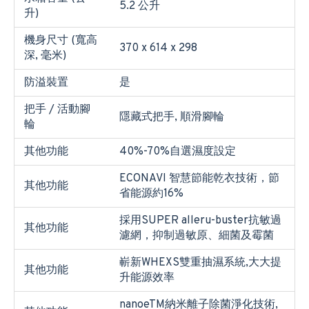
5.2 公升
升)
機身尺寸 (寬高
370 x 614 x 298
深, 毫米)
防溢裝置
是
把手 / 活動腳
隱藏式把手, 順滑腳輪
輪
其他功能
40%-70%自選濕度設定
ECONAVI 智慧節能乾衣技術，節
其他功能
省能源約16%
採用SUPER alleru-buster抗敏過
其他功能
濾網，抑制過敏原、細菌及霉菌
嶄新WHEXS雙重抽濕系統,大大提
其他功能
升能源效率
nanoeTM納米離子除菌淨化技術,