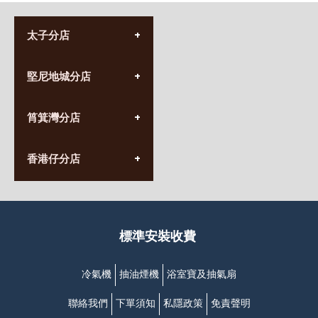
太子分店
(852) 3690 8881
堅尼地城分店
營業時間:
星期一至日
(10:00am-20:30pm)
(852) 2555 0788
九龍太子太子道西141號
筲箕灣分店
營業時間:
長榮大廈1樓
星期一至日
(太子站C1出口)
(10:00am-20:30pm)
(852) 2568 7273
香港堅尼地城卑路乍街
香港仔分店
營業時間:
63-65號地下及閣樓
星期一至日
(堅尼地城地鐵站B出口)
(10:00am-20:30pm)
(852) 2461 4288
香港筲箕灣道234-238號
營業時間:
福昇大廈地下至2樓
星期一至日
(西灣河地鐵站B出口)
(10:00am-20:30pm)
標準安裝收費
香港香港仔成都道20-28號
添喜大廈(香港仔)2字樓
(黃竹坑地鐵站轉4M專線小巴)
冷氣機
抽油煙機
浴室寶及抽氣扇
聯絡我們
下單須知
私隱政策
免責聲明