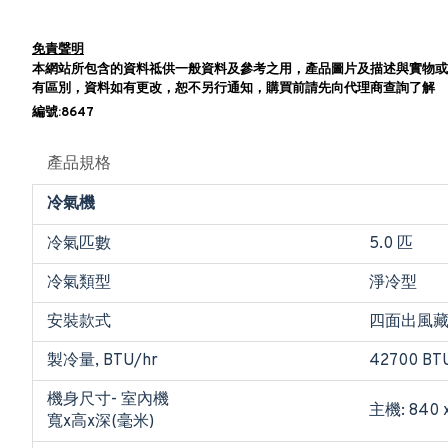
免責聲明
本網站所包含的資料祗供一般資料及參考之用，產品圖片及描述與實物或
有區別，資料如有更改，恕不另行通知，購買前請先向代理商查詢了解
編號:8647
產品規格
冷氣機
冷氣匹數
5.0 匹
冷氣類型
淨冷型
安裝款式
四面出風
製冷量, BTU/hr
42700 BT
機身尺寸- 室內機
主機: 840 x
寬x高x深(毫米)