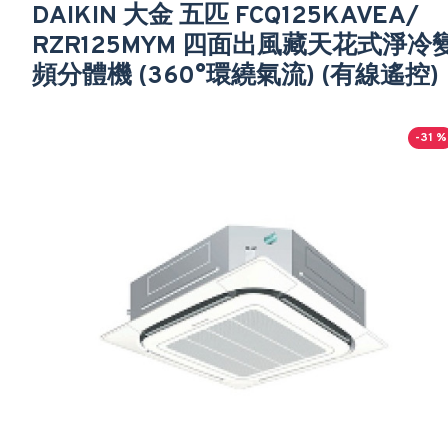
DAIKIN 大金 五匹 FCQ125KAVEA/
RZR125MYM 四面出風藏天花式淨冷
頻分體機 (360°環繞氣流) (有線遙控)
-31 %