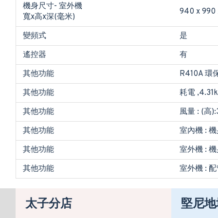
機身尺寸- 室外機
940 x 990 
寬x高x深(毫米)
變頻式
是
遙控器
有
其他功能
R410A 
其他功能
耗電 ,4.31
其他功能
風量 : (高):
其他功能
室內機 : 機身
其他功能
室外機 : 機
其他功能
室外機 : 配
太子分店
堅尼地