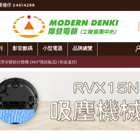
香港仔 24614288
列
影音數碼
小型電器
品牌總覽
天花式淨冷變頻分體機 (360°環繞氣流) (有線遙控)