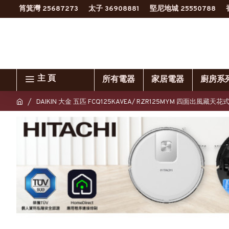
筲箕灣 25687273
太子 36908881
堅尼地城 25550788
主 頁
所有電器
家居電器
廚房系
DAIKIN 大金 五匹 FCQ125KAVEA/ RZR125MYM 四面出風藏