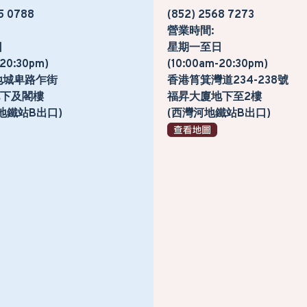
5 0788
(852) 2568 7273
營業時間:
日
星期一至日
-20:30pm)
(10:00am-20:30pm)
地城卑路乍街
香港筲箕灣道234-238號
號地下及閣樓
福昇大廈地下至2樓
地鐵站B出口)
(西灣河地鐵站B出口)