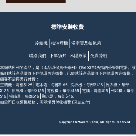
(堅尼地城地鐵站B出口)
(10:00am-20:30pm)
(852) 2461 4288
香港筲箕灣道234-238號
營業時間:
福昇大廈地下至2樓
星期一至日
(西灣河地鐵站B出口)
(10:00am-20:30pm)
標準安裝收費
香港香港仔成都道20-28號
添喜大廈(香港仔)2字樓
(黃竹坑地鐵站轉4M專線小巴)
冷氣機
抽油煙機
浴室寶及抽氣扇
聯絡我們
下單須知
私隱政策
免責聲明
本網站所列的產品，是《產品環保責任條例》(第603章)所指的受管制電器。該
條例就該產品徵收下列循環再造徵費，已經就該產品徵收下列循環再造徵費，
顧客不需再另行付費：
空調機：每部$125 | 電冰箱：每部$165 | 洗衣機：每部$125 | 乾衣機：每部
$125 | 抽濕機：每部$125 | 電視機：每部$165 | 電腦：每部$15 | 列印機：每部
$15 | 掃瞄器：每部$15 | 顯示器：每部$45;
如需即日收舊機服務，需即場另付收機費 (現金支付)
Copyright ©Modern Denki, All Rights Reserved