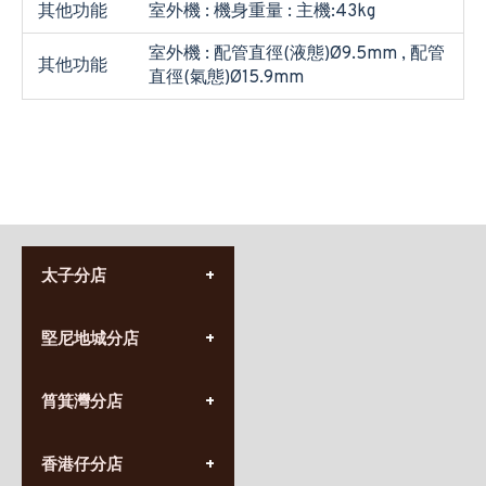
其他功能
室外機 : 機身重量 : 主機:43kg
室外機 : 配管直徑(液態)Ø9.5mm , 配管
其他功能
直徑(氣態)Ø15.9mm
太子分店
(852) 3690 8881
堅尼地城分店
營業時間:
星期一至日
(10:00am-20:30pm)
(852) 2555 0788
九龍太子太子道西141號
筲箕灣分店
營業時間:
長榮大廈1樓
星期一至日
(太子站C1出口)
(10:00am-20:30pm)
(852) 2568 7273
香港堅尼地城卑路乍街
香港仔分店
營業時間:
63-65號地下及閣樓
星期一至日