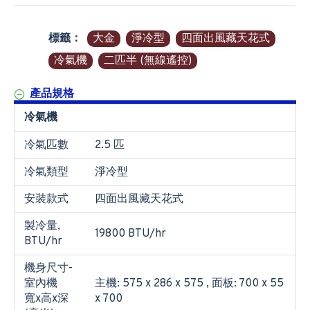
標籤：
大金
淨冷型
四面出風藏天花式
冷氣機
二匹半 (無線遙控)
產品規格
冷氣機
冷氣匹數
2.5 匹
冷氣類型
淨冷型
安裝款式
四面出風藏天花式
製冷量,
19800 BTU/hr
BTU/hr
機身尺寸-
室內機
主機: 575 x 286 x 575 , 面板: 700 x 55
寬x高x深
x 700