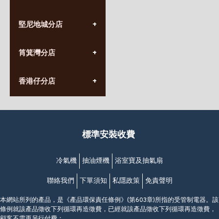
(852) 3690 8881
堅尼地城分店
營業時間:
星期一至日
(10:00am-20:30pm)
(852) 2555 0788
九龍太子太子道西141號
筲箕灣分店
營業時間:
長榮大廈1樓
星期一至日
(太子站C1出口)
(10:00am-20:30pm)
(852) 2568 7273
香港堅尼地城卑路乍街
香港仔分店
營業時間:
63-65號地下及閣樓
星期一至日
(堅尼地城地鐵站B出口)
(10:00am-20:30pm)
(852) 2461 4288
香港筲箕灣道234-238號
營業時間:
福昇大廈地下至2樓
星期一至日
(西灣河地鐵站B出口)
(10:00am-20:30pm)
標準安裝收費
香港香港仔成都道20-28號
添喜大廈(香港仔)2字樓
(黃竹坑地鐵站轉4M專線小巴)
冷氣機
抽油煙機
浴室寶及抽氣扇
聯絡我們
下單須知
私隱政策
免責聲明
本網站所列的產品，是《產品環保責任條例》(第603章)所指的受管制電器。該
條例就該產品徵收下列循環再造徵費，已經就該產品徵收下列循環再造徵費，