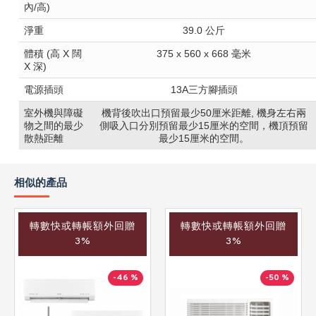
內/高)
淨重
39.0 公斤
體積 (高 X 闊
375 x 560 x 668 毫米
X 深)
電源插頭
13A三方腳插頭
室外機與障礙
機背後吹出口預留最少50厘米距離, 機身左右兩
物之間的最少
側吸入口分別預留最少15厘米的空間，機頂預留
散熱距離
最少15厘米的空間。
相似的產品
轉數快或轉帳額外回贈
轉數快或轉帳額外回贈
3%
3%
-46 %
-50 %