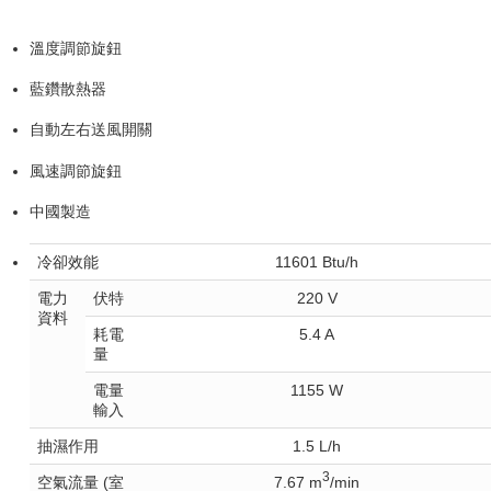
溫度調節旋鈕
藍鑽散熱器
自動左右送風開關
風速調節旋鈕
中國製造
冷卻效能
11601 Btu/h
電力
伏特
220 V
資料
耗電
5.4 A
量
電量
1155 W
輸入
抽濕作用
1.5 L/h
3
空氣流量 (室
7.67 m
/min