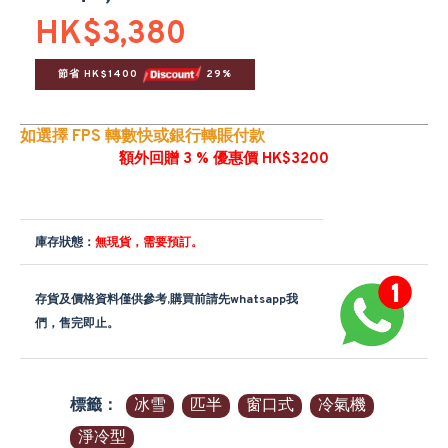
HK$3,380
節省 HK$1400 
 29%
如選擇 FPS 轉數快或銀行轉賬付款
額外回贈 3 % 優惠價 HK$3200
庫存狀態：
無現貨，需要預訂。
存貨及價格資料僅供參考,購買前請先whatsapp我
們，售完即止。
標籤：
冰雪
匹半
窗口式
冷氣機
淨冷型