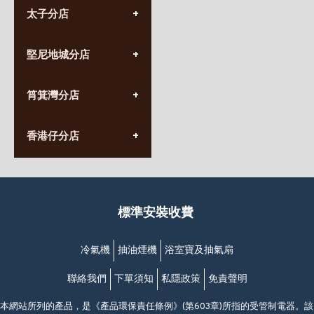
太子分店
(852) 3690 8881
堅尼地城分店
營業時間:
星期一至日
(10:00am-20:30pm)
(852) 2555 0788
九龍太子太子道西141號
筲箕灣分店
營業時間:
長榮大廈1樓
星期一至日
(太子站C1出口)
(10:00am-20:30pm)
(852) 2568 7273
香港堅尼地城卑路乍街
香港仔分店
營業時間:
63-65號地下及閣樓
星期一至日
(堅尼地城地鐵站B出口)
(10:00am-20:30pm)
(852) 2461 4288
香港筲箕灣道234-238號
營業時間:
福昇大廈地下至2樓
星期一至日
(西灣河地鐵站B出口)
(10:00am-20:30pm)
標準安裝收費
香港香港仔成都道20-28號
添喜大廈(香港仔)2字樓
(黃竹坑地鐵站轉4M專線小巴)
冷氣機
抽油煙機
浴室寶及抽氣扇
聯絡我們
下單須知
私隱政策
免責聲明
本網站所列的產品，是《產品環保責任條例》(第603章)所指的受管制電器。該