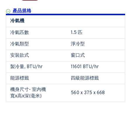
產品規格
冷氣機
冷氣匹數
1.5 匹
冷氣類型
淨冷型
安裝款式
窗口式
製冷量, BTU/hr
11601 BTU/hr
能源標籤
四級能源標籤
機身尺寸- 室內機
560 x 375 x 668
寬x高x深(毫米)