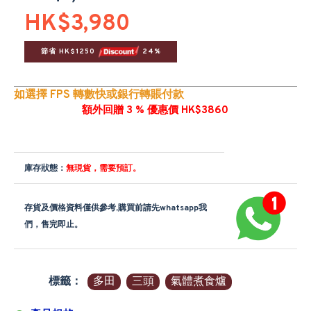
HK$3,980
節省 HK$1250 
 24%
如選擇 FPS 轉數快或銀行轉賬付款
額外回贈 3 % 優惠價 HK$3860
庫存狀態：
無現貨，需要預訂。
存貨及價格資料僅供參考,購買前請先whatsapp我
們，售完即止。
標籤：
多田
三頭
氣體煮食爐