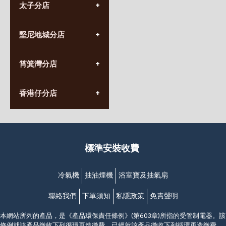
太子分店
(852) 3690 8881
堅尼地城分店
營業時間:
星期一至日
(10:00am-20:30pm)
(852) 2555 0788
九龍太子太子道西141號
筲箕灣分店
營業時間:
長榮大廈1樓
星期一至日
(太子站C1出口)
(10:00am-20:30pm)
(852) 2568 7273
香港堅尼地城卑路乍街
香港仔分店
營業時間:
63-65號地下及閣樓
星期一至日
(堅尼地城地鐵站B出口)
(10:00am-20:30pm)
(852) 2461 4288
香港筲箕灣道234-238號
營業時間:
福昇大廈地下至2樓
星期一至日
(西灣河地鐵站B出口)
(10:00am-20:30pm)
標準安裝收費
香港香港仔成都道20-28號
添喜大廈(香港仔)2字樓
(黃竹坑地鐵站轉4M專線小巴)
冷氣機
抽油煙機
浴室寶及抽氣扇
聯絡我們
下單須知
私隱政策
免責聲明
本網站所列的產品，是《產品環保責任條例》(第603章)所指的受管制電器。該