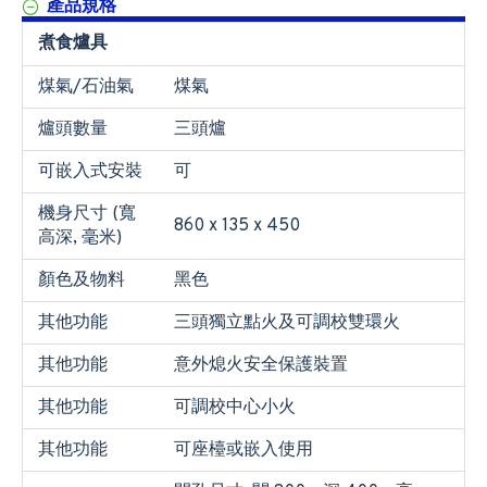
產品規格
煮食爐具
煤氣/石油氣
煤氣
爐頭數量
三頭爐
可嵌入式安裝
可
機身尺寸 (寬
860 x 135 x 450
高深, 毫米)
顏色及物料
黑色
其他功能
三頭獨立點火及可調校雙環火
其他功能
意外熄火安全保護裝置
其他功能
可調校中心小火
其他功能
可座檯或嵌入使用