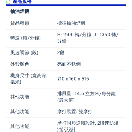
產品規格
抽油煙機
貨品種類
標準抽油煙機
H: 1500 轉/分鐘 , L: 1350 轉/
轉速 (轉/分鐘)
分鐘
風速調節 (段)
2段
外殼顏色
亮面不銹鋼
機身尺寸 (寬高深,
710 x 160 x 515
毫米)
排風量 : 14.5 立方米/每分鐘
其他功能
(最大值)
其他功能
摩打裝置: 雙摩打
摩打同步逆轉設計, 2段速防溢
其他功能
油污設計