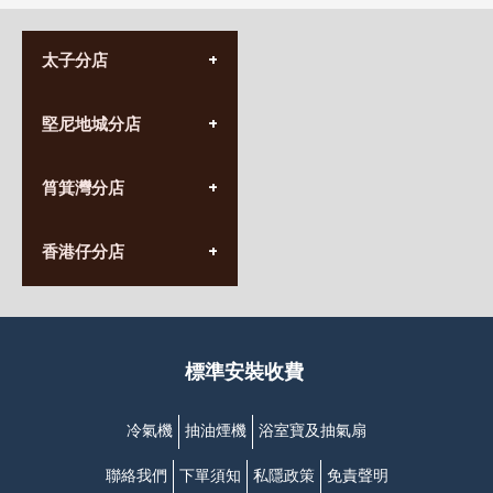
太子分店
(852) 3690 8881
堅尼地城分店
營業時間:
星期一至日
(10:00am-20:30pm)
(852) 2555 0788
九龍太子太子道西141號
筲箕灣分店
營業時間:
長榮大廈1樓
星期一至日
(太子站C1出口)
(10:00am-20:30pm)
(852) 2568 7273
香港堅尼地城卑路乍街
香港仔分店
營業時間:
63-65號地下及閣樓
星期一至日
(堅尼地城地鐵站B出口)
(10:00am-20:30pm)
(852) 2461 4288
香港筲箕灣道234-238號
營業時間:
福昇大廈地下至2樓
星期一至日
(西灣河地鐵站B出口)
(10:00am-20:30pm)
標準安裝收費
香港香港仔成都道20-28號
添喜大廈(香港仔)2字樓
(黃竹坑地鐵站轉4M專線小巴)
冷氣機
抽油煙機
浴室寶及抽氣扇
聯絡我們
下單須知
私隱政策
免責聲明