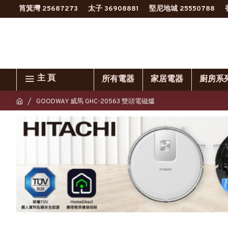
筲箕灣 25687273
太子 36908881
堅尼地城 25550788
主 頁
所有電器
家居電器
廚房系
GOODWAY 威馬 GHC-20563 雙頭電磁爐