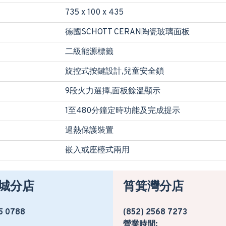
735 x 100 x 435
德國SCHOTT CERAN陶瓷玻璃面板
二級能源標籤
旋控式按鍵設計,兒童安全鎖
9段火力選擇,面板餘溫顯示
1至480分鐘定時功能及完成提示
過熱保護裝置
嵌入或座檯式兩用
城分店
筲箕灣分店
5 0788
(852) 2568 7273
營業時間: