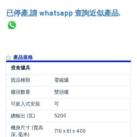
已停產,請 whatsapp 查詢近似產品.
產品規格
煮食爐具
貨品種類
電磁爐
爐頭數量
雙頭爐
可嵌入式安裝
可
總輸出 (瓦)
5200
機身尺寸 (寬高
710 x 61 x 400
深, 毫米)