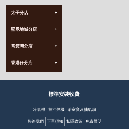
太子分店
(852) 3690 8881
堅尼地城分店
營業時間:
星期一至日
(10:00am-20:30pm)
(852) 2555 0788
九龍太子太子道西141號
筲箕灣分店
營業時間:
長榮大廈1樓
星期一至日
(太子站C1出口)
(10:00am-20:30pm)
(852) 2568 7273
香港堅尼地城卑路乍街
香港仔分店
營業時間:
63-65號地下及閣樓
星期一至日
(堅尼地城地鐵站B出口)
(10:00am-20:30pm)
(852) 2461 4288
香港筲箕灣道234-238號
營業時間:
福昇大廈地下至2樓
星期一至日
(西灣河地鐵站B出口)
(10:00am-20:30pm)
標準安裝收費
香港香港仔成都道20-28號
添喜大廈(香港仔)2字樓
(黃竹坑地鐵站轉4M專線小巴)
冷氣機
抽油煙機
浴室寶及抽氣扇
聯絡我們
下單須知
私隱政策
免責聲明