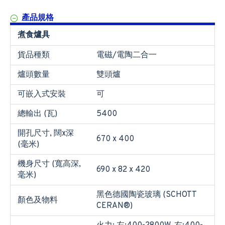
產品規格
煮食爐具
貨品種類
電磁/電陶二合一
爐頭數量
雙頭爐
可嵌入式安裝
可
總輸出 (瓦)
5400
開孔尺寸, 闊x深
670 x 400
(毫米)
機身尺寸 (寬高深,
690 x 82 x 420
毫米)
黑色德國陶瓷玻璃 (SCHOTT
顏色及物料
CERAN®)