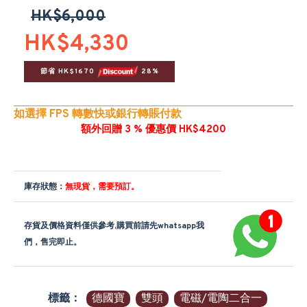
HK$6,000
HK$4,330
節省 HK$1670 
 28%
如選擇 FPS 轉數快或銀行轉賬付款
額外回贈 3 % 優惠價 HK$4200
庫存狀態：
無現貨，需要預訂。
存貨及價格資料僅供參考,購買前請先whatsapp我
們，售完即止。
標籤：
德國寶
雙頭
電磁/電陶二合一