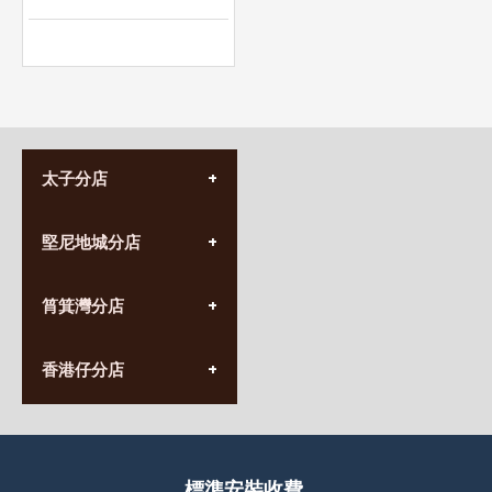
太子分店
(852) 3690 8881
堅尼地城分店
營業時間:
星期一至日
(10:00am-20:30pm)
(852) 2555 0788
九龍太子太子道西141號
筲箕灣分店
營業時間:
長榮大廈1樓
星期一至日
(太子站C1出口)
(10:00am-20:30pm)
(852) 2568 7273
香港堅尼地城卑路乍街
香港仔分店
營業時間:
63-65號地下及閣樓
星期一至日
(堅尼地城地鐵站B出口)
(10:00am-20:30pm)
(852) 2461 4288
香港筲箕灣道234-238號
營業時間:
福昇大廈地下至2樓
星期一至日
(西灣河地鐵站B出口)
(10:00am-20:30pm)
標準安裝收費