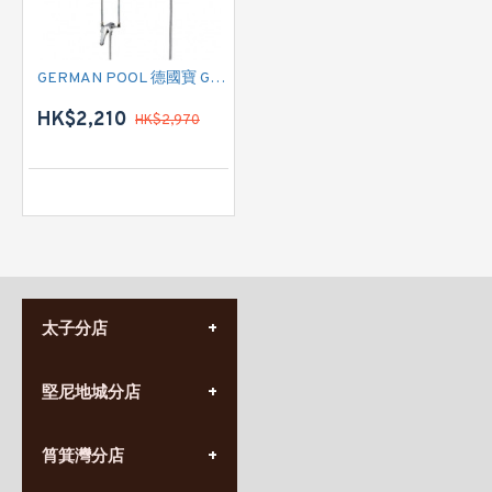
GERMAN POOL 德國寶 GPN-6ETD (3KW) 花灑儲水式(低壓電熱水爐)
HK$2,210
HK$2,970
太子分店
(852) 3690 8881
堅尼地城分店
營業時間:
星期一至日
(10:00am-20:30pm)
(852) 2555 0788
九龍太子太子道西141號
筲箕灣分店
營業時間:
長榮大廈1樓
星期一至日
(太子站C1出口)