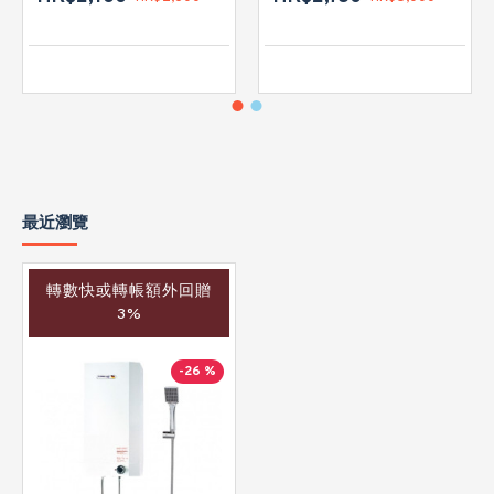
最近瀏覽
轉數快或轉帳額外回贈
3%
-26 %