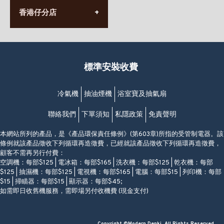
(10:00am-20:30pm)
(852) 2568 7273
香港堅尼地城卑路乍街
香港仔分店
營業時間:
63-65號地下及閣樓
星期一至日
(堅尼地城地鐵站B出口)
(10:00am-20:30pm)
(852) 2461 4288
香港筲箕灣道234-238號
營業時間:
福昇大廈地下至2樓
星期一至日
(西灣河地鐵站B出口)
(10:00am-20:30pm)
標準安裝收費
香港香港仔成都道20-28號
添喜大廈(香港仔)2字樓
(黃竹坑地鐵站轉4M專線小巴)
冷氣機
抽油煙機
浴室寶及抽氣扇
聯絡我們
下單須知
私隱政策
免責聲明
本網站所列的產品，是《產品環保責任條例》(第603章)所指的受管制電器。該
條例就該產品徵收下列循環再造徵費，已經就該產品徵收下列循環再造徵費，
顧客不需再另行付費：
空調機：每部$125 | 電冰箱：每部$165 | 洗衣機：每部$125 | 乾衣機：每部
$125 | 抽濕機：每部$125 | 電視機：每部$165 | 電腦：每部$15 | 列印機：每部
$15 | 掃瞄器：每部$15 | 顯示器：每部$45;
如需即日收舊機服務，需即場另付收機費 (現金支付)
Copyright ©Modern Denki, All Rights Reserved