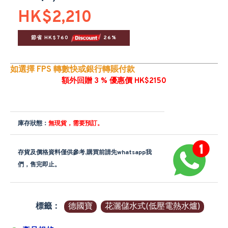
HK$2,210
節省 HK$760 
 26%
如選擇 FPS 轉數快或銀行轉賬付款
額外回贈 3 % 優惠價 HK$2150
庫存狀態：
無現貨，需要預訂。
存貨及價格資料僅供參考,購買前請先whatsapp我
們，售完即止。
標籤：
德國寶
花灑儲水式(低壓電熱水爐)