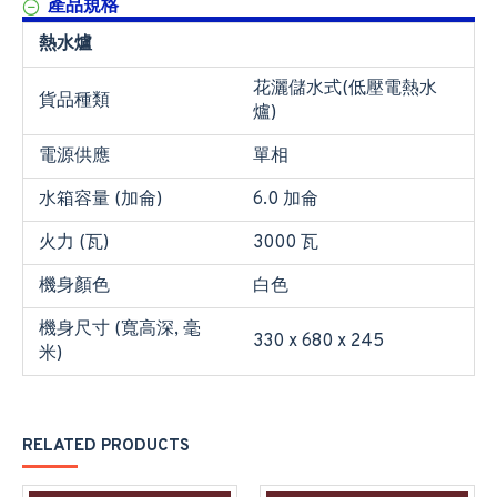
產品規格
熱水爐
花灑儲水式(低壓電熱水
貨品種類
爐)
電源供應
單相
水箱容量 (加侖)
6.0 加侖
火力 (瓦)
3000 瓦
機身顏色
白色
機身尺寸 (寬高深, 毫
330 x 680 x 245
米)
RELATED PRODUCTS