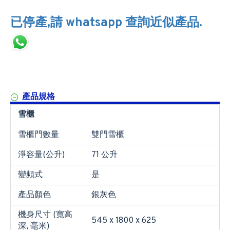
已停產,請 whatsapp 查詢近似產品.
產品規格
雪櫃
雪櫃門數量
雙門雪櫃
淨容量(公升)
71 公升
變頻式
是
產品顏色
銀灰色
機身尺寸 (寬高
545 x 1800 x 625
深, 毫米)