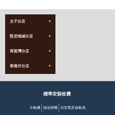
太子分店
(852) 3690 8881
堅尼地城分店
營業時間:
星期一至日
(10:00am-20:30pm)
(852) 2555 0788
九龍太子太子道西141號
筲箕灣分店
營業時間:
長榮大廈1樓
星期一至日
(太子站C1出口)
(10:00am-20:30pm)
(852) 2568 7273
香港堅尼地城卑路乍街
香港仔分店
營業時間:
63-65號地下及閣樓
星期一至日
(堅尼地城地鐵站B出口)
(10:00am-20:30pm)
(852) 2461 4288
香港筲箕灣道234-238號
營業時間:
福昇大廈地下至2樓
星期一至日
(西灣河地鐵站B出口)
(10:00am-20:30pm)
標準安裝收費
香港香港仔成都道20-28號
添喜大廈(香港仔)2字樓
(黃竹坑地鐵站轉4M專線小巴)
冷氣機
抽油煙機
浴室寶及抽氣扇