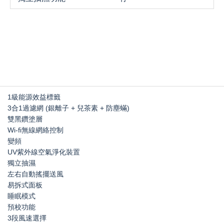
1級能源效益標籤
3合1過濾網 (銀離子 + 兒茶素 + 防塵蟎)
雙黑鑽塗層
Wi-fi無線網絡控制
變頻
UV紫外線空氣淨化裝置
獨立抽濕
左右自動搖擺送風
易拆式面板
睡眠模式
預校功能
3段風速選擇