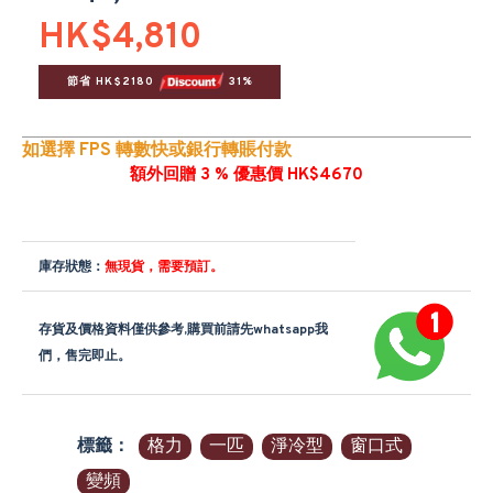
HK$4,810
節省 HK$2180 
 31%
如選擇 FPS 轉數快或銀行轉賬付款
額外回贈 3 % 優惠價 HK$4670
庫存狀態：
無現貨，需要預訂。
存貨及價格資料僅供參考,購買前請先whatsapp我
們，售完即止。
標籤：
格力
一匹
淨冷型
窗口式
變頻