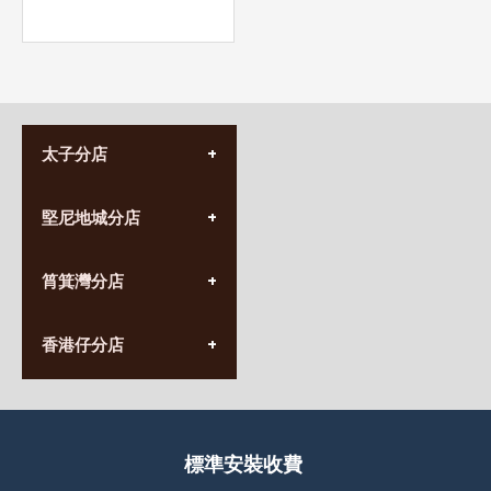
太子分店
(852) 3690 8881
堅尼地城分店
營業時間:
星期一至日
(10:00am-20:30pm)
(852) 2555 0788
九龍太子太子道西141號
筲箕灣分店
營業時間:
長榮大廈1樓
星期一至日
(太子站C1出口)
(10:00am-20:30pm)
(852) 2568 7273
香港堅尼地城卑路乍街
香港仔分店
營業時間:
63-65號地下及閣樓
星期一至日
(堅尼地城地鐵站B出口)
(10:00am-20:30pm)
(852) 2461 4288
香港筲箕灣道234-238號
營業時間:
福昇大廈地下至2樓
星期一至日
(西灣河地鐵站B出口)
(10:00am-20:30pm)
標準安裝收費
香港香港仔成都道20-28號
添喜大廈(香港仔)2字樓