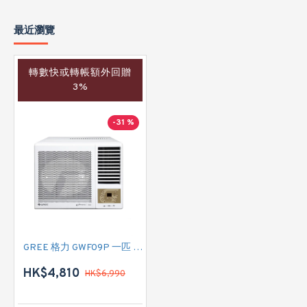
最近瀏覽
轉數快或轉帳額外回贈
3%
-31 %
GREE 格力 GWF09P 一匹 變頻淨冷窗口式冷氣機 (附遙控)
HK$4,810
HK$6,990