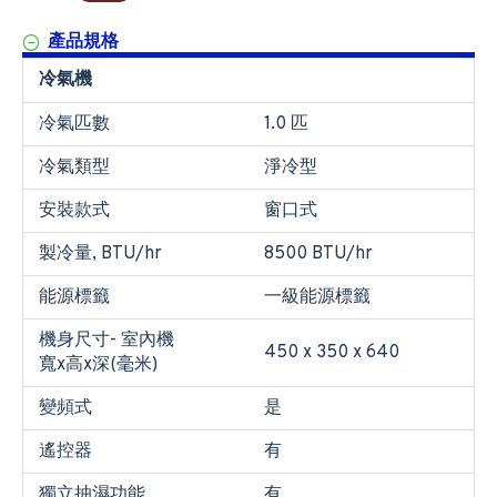
產品規格
冷氣機
冷氣匹數
1.0 匹
冷氣類型
淨冷型
安裝款式
窗口式
製冷量, BTU/hr
8500 BTU/hr
能源標籤
一級能源標籤
機身尺寸- 室內機
450 x 350 x 640
寬x高x深(毫米)
變頻式
是
遙控器
有
獨立抽濕功能
有