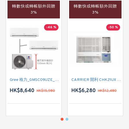
轉數快或轉帳額外回贈
轉數快或轉帳額外回贈
3%
3%
-46 %
-50 %
Gree 格力_GMSC09UZE_GMSC12UZE_GMSC18UZC_R32 掛牆變頻式1拖2分體冷氣機 (淨冷型)
CARRIER 開利 CHK21UX 二匹半 變頻淨冷窗口式冷氣機 (附遙控)
HK$8,640
HK$6,280
HK$15,980
HK$12,480