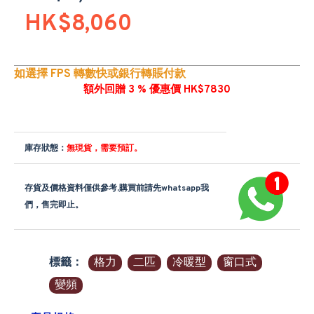
HK$8,060
如選擇 FPS 轉數快或銀行轉賬付款
額外回贈 3 % 優惠價 HK$7830
庫存狀態：
無現貨，需要預訂。
存貨及價格資料僅供參考,購買前請先whatsapp我
們，售完即止。
標籤：
格力
二匹
冷暖型
窗口式
變頻