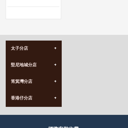
太子分店
(852) 3690 8881
堅尼地城分店
營業時間:
星期一至日
(10:00am-20:30pm)
(852) 2555 0788
九龍太子太子道西141號
筲箕灣分店
營業時間:
長榮大廈1樓
星期一至日
(太子站C1出口)
(10:00am-20:30pm)
(852) 2568 7273
香港堅尼地城卑路乍街
香港仔分店
營業時間:
63-65號地下及閣樓
星期一至日
(堅尼地城地鐵站B出口)
(10:00am-20:30pm)
(852) 2461 4288
香港筲箕灣道234-238號
營業時間:
福昇大廈地下至2樓
星期一至日
(西灣河地鐵站B出口)
(10:00am-20:30pm)