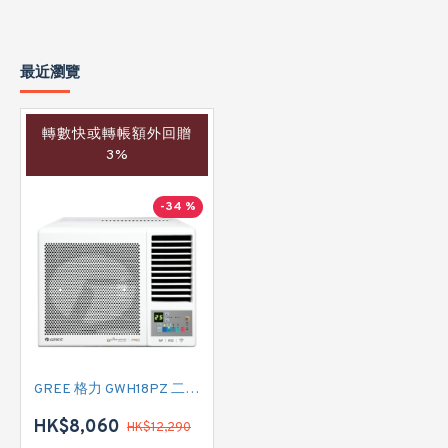
最近瀏覽
轉數快或轉帳額外回贈
3%
-34 %
GREE 格力 GWH18PZ 二匹 變頻冷暖窗口式冷氣機 (附遙控)
HK$8,060
HK$12,290