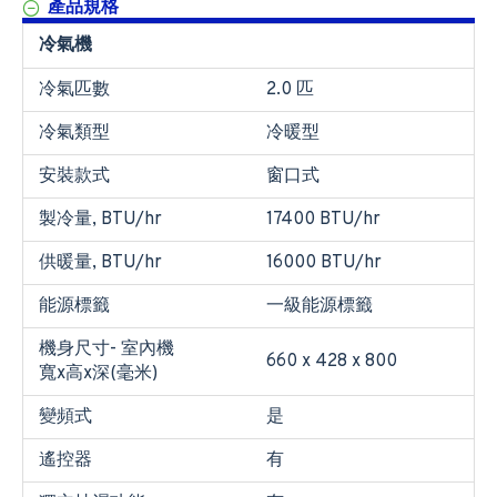
產品規格
冷氣機
冷氣匹數
2.0 匹
冷氣類型
冷暖型
安裝款式
窗口式
製冷量, BTU/hr
17400 BTU/hr
供暖量, BTU/hr
16000 BTU/hr
能源標籤
一級能源標籤
機身尺寸- 室內機
660 x 428 x 800
寬x高x深(毫米)
變頻式
是
遙控器
有