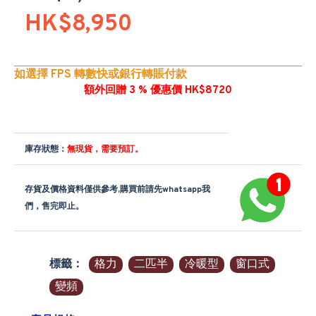
HK$8,950
如選擇 FPS 轉數快或銀行轉賬付款
額外回贈 3 % 優惠價 HK$8720
庫存狀態：
無現貨，需要預訂。
存貨及價格資料僅供參考,購買前請先whatsapp我
們，售完即止。
標籤：
格力
二匹半
冷暖型
窗口式
變頻