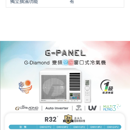
獨立抽濕功能
有