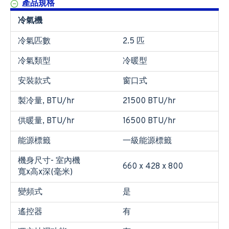
產品規格
冷氣機
冷氣匹數
2.5 匹
冷氣類型
冷暖型
安裝款式
窗口式
製冷量, BTU/hr
21500 BTU/hr
供暖量, BTU/hr
16500 BTU/hr
能源標籤
一級能源標籤
機身尺寸- 室內機
660 x 428 x 800
寬x高x深(毫米)
變頻式
是
遙控器
有