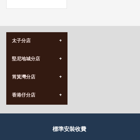
太子分店
(852) 3690 8881
堅尼地城分店
營業時間:
星期一至日
(10:00am-20:30pm)
(852) 2555 0788
九龍太子太子道西141號
筲箕灣分店
營業時間:
長榮大廈1樓
星期一至日
(太子站C1出口)
(10:00am-20:30pm)
(852) 2568 7273
香港堅尼地城卑路乍街
香港仔分店
營業時間:
63-65號地下及閣樓
星期一至日
(堅尼地城地鐵站B出口)
(10:00am-20:30pm)
(852) 2461 4288
香港筲箕灣道234-238號
營業時間:
福昇大廈地下至2樓
星期一至日
(西灣河地鐵站B出口)
(10:00am-20:30pm)
標準安裝收費
香港香港仔成都道20-28號
添喜大廈(香港仔)2字樓