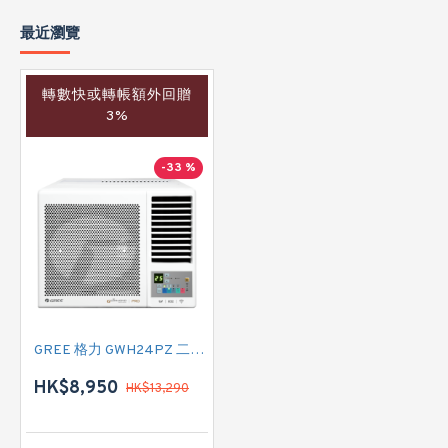
最近瀏覽
轉數快或轉帳額外回贈
3%
-33 %
GREE 格力 GWH24PZ 二匹半 變頻冷暖窗口式冷氣機 (附遙控)
HK$8,950
HK$13,290