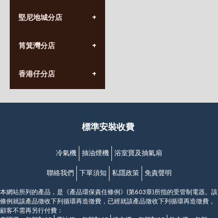
(852) 3690 8881
堅尼地城分店
營業時間:
星期一至日
(10:00am-20:30pm)
(852) 2555 0788
九龍太子太子道西141號
筲箕灣分店
營業時間:
長榮大廈1樓
星期一至日
(太子站C1出口)
(10:00am-20:30pm)
(852) 2568 7273
香港堅尼地城卑路乍街
香港仔分店
營業時間:
63-65號地下及閣樓
星期一至日
(堅尼地城地鐵站B出口)
(10:00am-20:30pm)
(852) 2461 4288
香港筲箕灣道234-238號
營業時間:
福昇大廈地下至2樓
星期一至日
(西灣河地鐵站B出口)
(10:00am-20:30pm)
標準安裝收費
香港香港仔成都道20-28號
添喜大廈(香港仔)2字樓
(黃竹坑地鐵站轉4M專線小巴)
冷氣機
抽油煙機
浴室寶及抽氣扇
聯絡我們
下單須知
私隱政策
免責聲明
本網站所列的產品，是《產品環保責任條例》(第603章)所指的受管制電器。該
條例就該產品徵收下列循環再造徵費，已經就該產品徵收下列循環再造徵費，
顧客不需再另行付費：