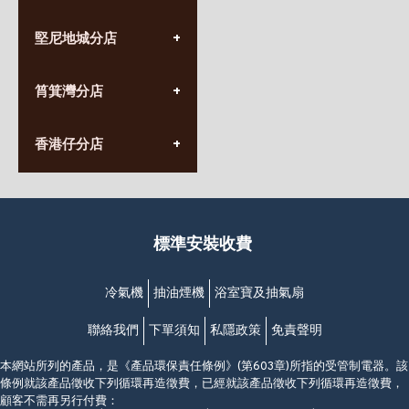
(852) 3690 8881
堅尼地城分店
營業時間:
星期一至日
(10:00am-20:30pm)
(852) 2555 0788
九龍太子太子道西141號
筲箕灣分店
營業時間:
長榮大廈1樓
星期一至日
(太子站C1出口)
(10:00am-20:30pm)
(852) 2568 7273
香港堅尼地城卑路乍街
香港仔分店
營業時間:
63-65號地下及閣樓
星期一至日
(堅尼地城地鐵站B出口)
(10:00am-20:30pm)
(852) 2461 4288
香港筲箕灣道234-238號
營業時間:
福昇大廈地下至2樓
星期一至日
(西灣河地鐵站B出口)
(10:00am-20:30pm)
標準安裝收費
香港香港仔成都道20-28號
添喜大廈(香港仔)2字樓
(黃竹坑地鐵站轉4M專線小巴)
冷氣機
抽油煙機
浴室寶及抽氣扇
聯絡我們
下單須知
私隱政策
免責聲明
本網站所列的產品，是《產品環保責任條例》(第603章)所指的受管制電器。該
條例就該產品徵收下列循環再造徵費，已經就該產品徵收下列循環再造徵費，
顧客不需再另行付費：