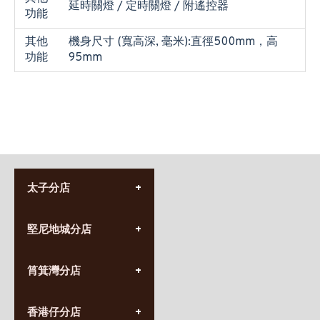
延時關燈 / 定時關燈 / 附遙控器
功能
其他
機身尺寸 (寬高深, 毫米):直徑500mm，高
功能
95mm
太子分店
(852) 3690 8881
堅尼地城分店
營業時間:
星期一至日
(10:00am-20:30pm)
(852) 2555 0788
九龍太子太子道西141號
筲箕灣分店
營業時間:
長榮大廈1樓
星期一至日
(太子站C1出口)
(10:00am-20:30pm)
(852) 2568 7273
香港堅尼地城卑路乍街
香港仔分店
營業時間: