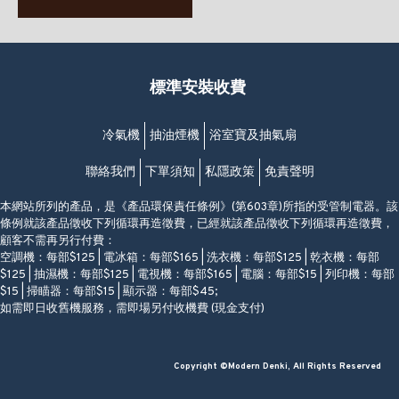
63-65號地下及閣樓
星期一至日
(堅尼地城地鐵站B出口)
(10:00am-20:30pm)
(852) 2461 4288
香港筲箕灣道234-238號
營業時間:
福昇大廈地下至2樓
星期一至日
(西灣河地鐵站B出口)
(10:00am-20:30pm)
標準安裝收費
香港香港仔成都道20-28號
添喜大廈(香港仔)2字樓
(黃竹坑地鐵站轉4M專線小巴)
冷氣機
抽油煙機
浴室寶及抽氣扇
聯絡我們
下單須知
私隱政策
免責聲明
本網站所列的產品，是《產品環保責任條例》(第603章)所指的受管制電器。該
條例就該產品徵收下列循環再造徵費，已經就該產品徵收下列循環再造徵費，
顧客不需再另行付費：
空調機：每部$125 | 電冰箱：每部$165 | 洗衣機：每部$125 | 乾衣機：每部
$125 | 抽濕機：每部$125 | 電視機：每部$165 | 電腦：每部$15 | 列印機：每部
$15 | 掃瞄器：每部$15 | 顯示器：每部$45;
如需即日收舊機服務，需即場另付收機費 (現金支付)
Copyright ©Modern Denki, All Rights Reserved